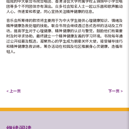
组成的中大联合书院合唱团、香港浸会大学附属学校王锦辉中小学合唱
团等多个不同团体亦有演出。众多社会知名人士一起以乐器和歌声触动
人心，传递爱和希望，同心宣扬关注精神健康的信息。
音乐会所筹得的款项将主要用于为中大学生提供心理健康知识、情绪及
精神健康急救处理的技能。联合书院会继续透过各式各样的活动及工作
坊，提高学生对于心理健康、精神健康的认识与警觉，鼓励他们有需要
时及时寻求协助，最终建立一个精神健康友善的学习环境。书院每年通
过公开招募及甄选，凝聚热心的学生成为朋辈关怀大使，接受辅导技巧
和精神健康急救训练，筹办活动在校园及社区推展身心灵健康，造福年
轻人。
< 上一页
下一页 >