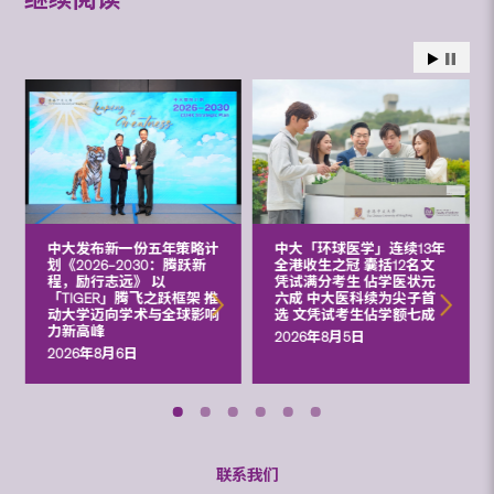
继续阅读
中大发布新一份五年策略计
中大「环球医学」连续13年
划《2026‒2030：腾跃新
全港收生之冠 囊括12名文
程，励行志远》 以
凭试满分考生 佔学医状元
「TIGER」腾飞之跃框架 推
六成 中大医科续为尖子首
动大学迈向学术与全球影响
选 文凭试考生佔学额七成
力新高峰
2026年8月5日
2026年8月6日
联系我们