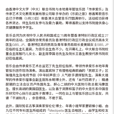
由香港中文大学（中大）联合书院与本地青年管弦乐团「传承爱乐」及
传承艺术文化教育发展有限公司联手举办的《乐韵之旅》慈善筹款音乐
会已于昨晚（9月23日）假香港大会堂音乐厅圆满举行。活动成功获得
各界贤达、师生及校友参与及鼎力襄助，筹得善款以支持书院提供身心
灵健康服务予学生。
音乐会同为庆祝中华人民共和国成立75周年暨香港特别行政区成立27
周年的活动，全国政协常务委员及香港特别行政区行政会议成员高永文
医生GBS, JP、香港特区政府民政及青年事务局局长麦美娟女士SBS, JP
莅临担任主礼嘉宾，为音乐会生色不少。在开幕礼上，中大联合书院校
董会主席殷巧儿女士、副主席李国忠先生及院长王香生教授代表书院欢
迎莅临嘉宾。
音乐会由传承爱乐艺术总监范丁先生担任指挥，带领传承爱乐本地年青
管弦乐团作现场演奏。演出嘉宾除了有擅唱经典歌曲的「民歌王子」区
瑞强先生及电视节目《中年好声音2》人气歌手谭辉智先生、演奏大提
琴的传承爱乐理事会副主席陈永明博士外，还有「丝竹四君子」：精通
琵琶的立法会议员卢伟国先生、醉心二胡的中大医院行政总裁冯康医
生、擅长高胡的黄国田医生，以及善于洞箫和笛子的中大音乐系中国音
乐研究中心执行总监陈子晋博士，一同在台上与管弦乐团以乐会友，共
谱「平湖秋月」，余音缭绕，不绝于耳。
此外，国际知名古筝演奏家邹伦伦博士、年青小提琴家曹颖榛小姐、由
九位不同专科医生所组成的「Medipella 医生合唱团」、由学生和校友