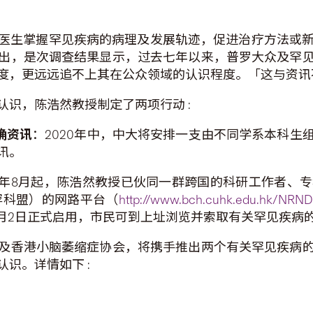
医生掌握罕见疾病的病理及发展轨迹，促进治疗方法或新药
出，是次调查结果显示，过去七年以来，普罗大众及罕
度，更远远追不上其在公众领域的认识程度。「这与资讯
识，陈浩然教授制定了两项行动 :
确资讯
：2020年中，中大将安排一支由不同学系本科生
讯。
年8月起，陈浩然教授已伙同一群跨国的科研工作者、
罕科盟）的网路平台（
http://www.bch.cuhk.edu.hk/NRND
2月2日正式启用，市民可到上址浏览并索取有关罕见疾病
及香港小脑萎缩症协会，将携手推出两个有关罕见疾病
识。详情如下 :