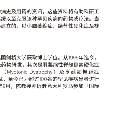
的病史及用药的资讯。这些资料将有助科研工
延缓以至克服该种罕见疾病的药物或疗法。当
导建立的，以小脑萎缩症、结节性硬化症及视
剑桥大学获取博士学位。从1999年迄今，
致病基理及药物研发，其次是肌萎缩性脊髓侧索硬化症
Myotonic Dystrophy）及亨廷顿舞蹈症
基因测试，至今已为超过100名的罕见疾病患者进行
年9月，陈教授亦远赴意大利罗马参加「国际