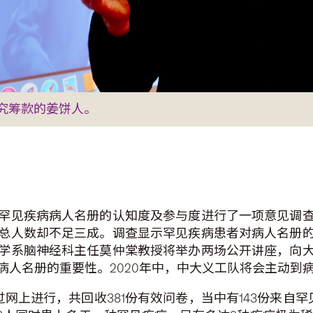
究筹款的姜饼人。
罕见疾病病人名册的认知度及参与度进行了一项意见调
总人数却不足三成。调查显示罕见疾病患者对病人名册
学系脑神经科主任莫仲棠教授将举办两场公开讲座，向
病人名册的重要性。2020年中，中大义工队将会主动到
透过网上进行，共回收381份有效问卷，当中有143份来自