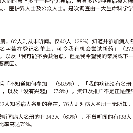
3人同时患上多于一种罕见疾病，另有多达9种疾病极为稀
的亲友、医护界人士及公众人士。是次调查由中大生命科学
名册，62人则从未听闻。仅40人（28%）知道并参加病人
名字若在登记名单上，可令我有机会尝试新药」（27.
0%），以及「我可能不会获治愈，但是我希望我的亲属或下一
要原因。
括「不知道如何参加」（58.5%）、「我的病还没有名册」
%），以及「没有兴趣」（7.3%）。资讯及推广不足正是症
162人知悉病人名册的存在，76人则对病人名册一无所知。
听闻病人名册的有243人（63%），不曾听闻的有138人
比率高达72%。