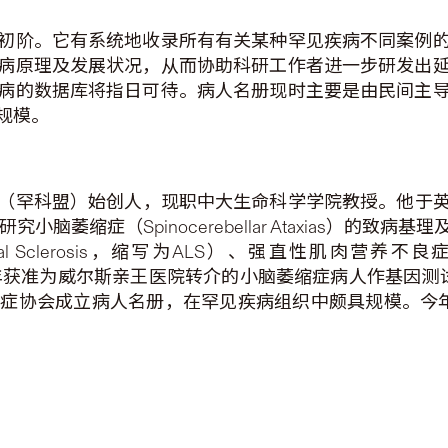
初阶。它有系统地收录所有有关某种罕见疾病不同案例
病原理及发展状况，从而协助科研工作者进一步研发出
病的数据库将指日可待。病人名册现时主要是由民间主
规模。
（罕科盟）始创人，现职中大生命科学学院教授。他于英国
脑萎缩症（Spinocerebellar Ataxias）的
eral Sclerosis，缩写为ALS）、强直性肌肉营养不良症（
陈教授于2012年获准为威尔斯亲王医院转介的小脑萎缩症病人作
萎缩症协会成立病人名册，在罕见疾病组织中颇具规模。今