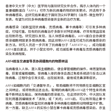
香港中文大学（中大）医学院与国际研究伙伴合作，揭示人体内的一个
重要细胞蛋白「ARF4」可作为新抗病毒药物的研发靶点，并适用于多
种病毒感染。此研究结果最近于国际顶尖科学期刊《自然—微生物学》
发表，有望为对抗多种病毒感染提供全新的治疗方案。
病毒感染（如新型冠状病毒、流感病毒、寨卡病毒等）可引发多种病
症，可轻可重。现有的抗病毒治疗多数针对特定病毒，疗效有限且容易
出现耐药性。研究团队发现，当人体感染病毒后，ARF4蛋白会协调受
感染细胞释放更多致病病毒，因此抑制ARF4活性可成为抗病毒感染的
新方法。研究人员进一步开发了抗病毒分子「ARF4TP-4」，成功阻截
ARF4蛋白激活，并于小鼠实验中，成功减低寨卡病毒及流感病毒的感
染及发病程度。
ARF4
担当交通督导员协调细胞内的物质转运
当病毒侵入人体，潜入宿主细胞后，便会掌管细胞的操作，继而复制病
毒，损害或摧毁细胞。受病毒入侵的身体会透过免疫系统进行反击以消
除病毒，过程中会引发炎症，出现如发烧、疲倦或流鼻涕等症状。
ARF4如细胞内的「交通督导员」，帮助细胞将不同物质在亚细胞区室
之间转运，或将物质运送出去。聪明的病毒利用ARF4这个特性来将病
毒不断转运及输出，保持病毒的感染能力。在此项研究中，中大团队发
现利用基因编辑技术「消除」或「关闭」ARF4后，可以有效阻止寨卡
病毒、流感病毒和新型冠状病毒等多种病毒在细胞和动物模型中扩散。
另一方面，缺乏ARF4 的实验小鼠在寨卡病毒或流感病毒感染后，亦呈