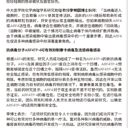
现较轻微的感染徵状及器官损伤。
中大医学院化学病理学系研究助理教授
李明圆
博士
解释：「当病毒进入
细胞时，它会欺骗 ARF4 使其变得活跃。活跃的ARF4随后帮助新形成
的病毒颗粒包装好，并安全地从宿主细胞输出。但如果细胞缺失ARF4
或ARF4活性低，病毒便会在细胞内迷失，并被送往细胞的『回收箱』
（溶酶体）中被摧毁，这个情况可以阻止病毒于体内继续扩散并致病。
由于病毒从感染细胞中输出是病毒感染中的一个重要步骤，因此ARF4
在促进多种病毒感染中扮演著重要角色。」
抗病毒分子
ARF4TP-4
可有效抑制
寨卡病毒及流感病毒感染
根据ARF4的发现，研究人员成功组成了一种名为ARF4TP-4的新抗病毒
分子。ARF4及其调控因子GBF1蛋白之间存在一个凹槽，ARF4TP-4预
期能够固定在这个凹槽之中，阻碍ARF4变得活跃。虽然ARF4TP-4无法
完全阻止感染，但有效降低感染的程度，限制病原病毒从感染细胞中的
释放。考虑到宿主细胞的组成部分肩负多种生物功能，因此在开发以宿
主细胞功能为目标的抗病毒药物的情况下，需要衡量其潜在毒性。幸
而，当前的研究显示，ARF4对于宿主来说不是不可替代的。实验数据
亦证实，ARF4TP-4的毒性低，已经安全地用于实验小鼠。在进行临床
实验之前，团队将先利用非人类灵长类动物进行临床前研究，以确定
ARF4TP-4的适用剂量和安全性。
李博士表示：「这项研究的发现令人十分振奋，因为我们成功开发了一
种可以有效对付多种病毒的单一疗法。面对各种新兴病毒的威胁，抗病
毒疫苗和抗病毒药物的开发成为一大挑战。这研究突破将为抗病毒药物