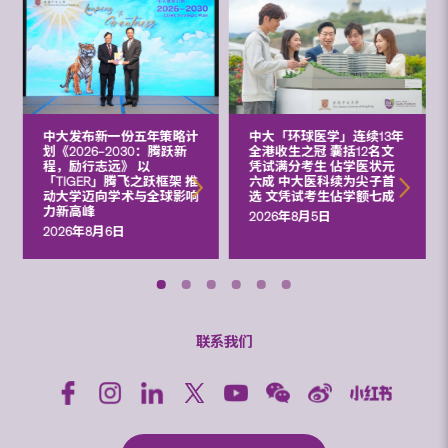
中大发布新一份五年策略计
中大「环球医学」连续13年
划《2026‒2030：腾跃新
全港收生之冠 囊括12名文
程，励行志远》 以
凭试满分考生 佔学医状元
「TIGER」腾飞之跃框架 推
六成 中大医科续为尖子首
动大学迈向学术与全球影响
选 文凭试考生佔学额七成
力新高峰
2026年8月5日
2026年8月6日
联系我们