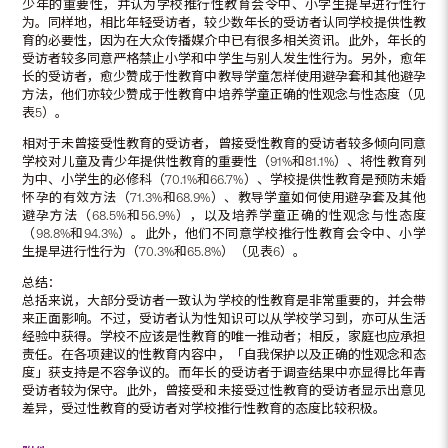
少年的重要性，并认为学校推行性教育会令中、小学生提早进行性行
为。同样地，相比年轻受访者，较少数年长的受访者认同学校提供性教
育的必要性，因为在大众传播媒介中已有很多相关资讯。此外，年长的
受访者较多同意严格禁止小学和中学生与别人发生性行为。另外，愈年
长的受访者，愈少赞成于性教育中教导学童怎样使用避孕套和其他避孕
方法，他们亦较少赞成于性教育中培养学童正确的性观念与性态度（见
表5）。
相对于未曾接受性教育的受访者，曾接受性教育的受访者较多倾向同意
学校对儿童及青少年提供性教育的重要性（91%和81.1%）、将性教育列
为中、小学生的必修科（70.1%和66.7%）、学校提供性教育是预防未婚
怀孕的有效方法（71.3%和68.9%）、教导学童如何使用避孕套及其他
避孕方法（68.5%和56.9%），以及培养学童正确的性观念与性态度
（98.8%和94.3%）。此外，他们不同意学校推行性教育会令中、小学
生提早进行性行为（70.3%和65.8%）（见表6）。
总结：
总括来说，大部分受访者一致认为学校的性教育是非常重要的，并会带
来正面影响。不过，受访者认为性知识可以从学校学习到，亦可从生活
经验中获得。学校不应该是性教育的唯一推动者；相反，家庭也应承担
责任。在各项建议的性教育内容中，「自我保护以及正确的性观念和态
度」获支持是不容争议的。而年长的受访者于调查结果中亦显得比年青
受访者较为保守。此外，曾接受和未接受过性教育的受访者显示出意见
差异，受过性教育的受访者对学校推行性教育的态度比较积极。