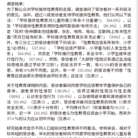
调查结果：
为了解公众对学校提供性教育的态度，调查询问了受访者对一系列说法
的意见。当中，超过八成受访者支持学校提供性教育。他们认同以下说
法：「学校提供性教育对儿童同青少年系十分重要?」（84.6%），以
及「学校提供性教育系预防性病同爱滋病?有效方法」（81.9%）；并否
定「现时?各种媒体(包括报章、杂志、电视、电台、互联网)上有关性方
面?资讯已经有好多，学校提供性教育其实系无必要?」（89%）。此
外，有三分之二的受访者同意下列说法：「性教育应该系所有中、小学
生?必修科」（67.9%）、「学校应该严禁中、小学童与别人发生性关
系」（64.9%），并否定「学校推行性教育，系会令中、小学生提早进
行性行为」（67.9%）。然而，受访者对「大部份?性知识系透过生活经
验而唔系透过学校学习到?」的说法并不一致，有42.5%的受访者同
意，另有31%并不同意。此外，有一半（50.6%）的受访者不同意「性
教育应该由家长而唔系由学校负责」这说法（见表2）。
关于性教育课程的内容，受访者偏向同意学校应该教导学童保护自己的
身体，避免受到性侵犯（98.9%）、培养正确的性观念与性态度
（96%）、认识安全性行为（65.6%），以及使用避孕套和其他避孕方
法（61.4%）（见表3）。此外，受访者亦被问及性教育的效用（0表示
完全无效，100表示十分有效），平均得分为47（标准偏差为18.23）。
另外，近一半（42.4%）的受访者认为性教育应该由小学开始，而另外
37.4 ％则认为应从初中开始（见表4）。
研究结果亦显示不同人口组别对性教育持不同看法。举例来说，相对于
较年轻的受访者，年长的受访者倾向不同意学校提供性教育对儿童及青