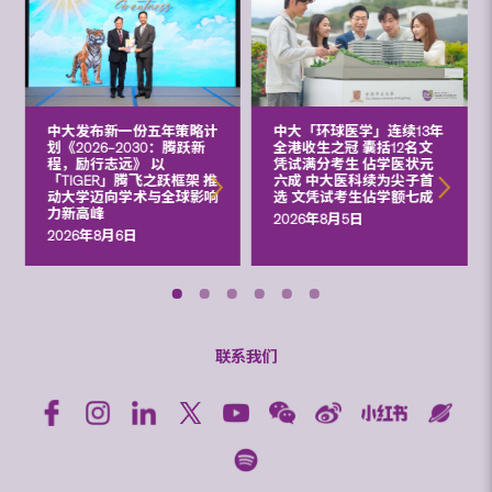
中大发布新一份五年策略计
中大「环球医学」连续13年
划《2026‒2030：腾跃新
全港收生之冠 囊括12名文
程，励行志远》 以
凭试满分考生 佔学医状元
「TIGER」腾飞之跃框架 推
六成 中大医科续为尖子首
动大学迈向学术与全球影响
选 文凭试考生佔学额七成
力新高峰
2026年8月5日
2026年8月6日
联系我们