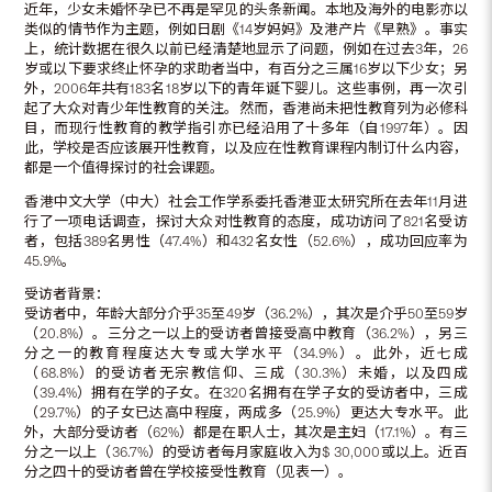
近年，少女未婚怀孕已不再是罕见的头条新闻。本地及海外的电影亦以
类似的情节作为主题，例如日剧《14岁妈妈》及港产片《早熟》。事实
上，统计数据在很久以前已经清楚地显示了问题，例如在过去3年，26
岁或以下要求终止怀孕的求助者当中，有百分之三属16岁以下少女；另
外，2006年共有183名18岁以下的青年诞下婴儿。这些事例，再一次引
起了大众对青少年性教育的关注。然而，香港尚未把性教育列为必修科
目，而现行性教育的教学指引亦已经沿用了十多年（自1997年）。因
此，学校是否应该展开性教育，以及应在性教育课程内制订什么内容，
都是一个值得探讨的社会课题。
香港中文大学（中大）社会工作学系委托香港亚太研究所在去年11月进
行了一项电话调查，探讨大众对性教育的态度，成功访问了821名受访
者，包括389名男性（47.4%）和432名女性（52.6%），成功回应率为
45.9%。
受访者背景：
受访者中，年龄大部分介乎35至49岁（36.2%），其次是介乎50至59岁
（20.8%）。三分之一以上的受访者曾接受高中教育（36.2%），另三
分之一的教育程度达大专或大学水平（34.9%）。此外，近七成
（68.8%）的受访者无宗教信仰、三成（30.3%）未婚，以及四成
（39.4%）拥有在学的子女。在320名拥有在学子女的受访者中，三成
（29.7%）的子女已达高中程度，两成多（25.9%）更达大专水平。此
外，大部分受访者（62%）都是在职人士，其次是主妇（17.1%）。有三
分之一以上（36.7%）的受访者每月家庭收入为$ 30,000或以上。近百
分之四十的受访者曾在学校接受性教育（见表一）。