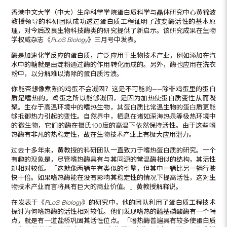
香港中文大学（中大）生命科学学院蛋白质科学与晶体研究中心黄锦波
教授领导的科研团队成功透过蛋白质工程证明了改变酶活性的基本原
理，对今后改良生物科技酶类的研究提供了新启示。该研究成果在生物
学权威杂志《
PLoS Biology
》三月号中发表。
酶是加速化学反应的蛋白质，广泛应用于生物技术产业，例如添加在汽
水中的糖就是由淀粉通过酶的作用转化而成的。另外，酶也应用在洗衣
粉中，以分解难以清除的蛋白质污渍。
你能否想像煮熟的鸡蛋不会凝固？这是不可能的——除非鸡蛋里的蛋白
质是嗜热的。鸡蛋之所以能够凝固，是因为加热使蛋白质变性从而凝
聚。生存于高温环境中的嗜热生物，其蛋白质比常温生物的蛋白质更能
够抵御热力引起的变性。自然界中，栖息在诸如深海热泉等极热环境中
的微生物，它们的酶在摄氏100度的高温下依然保持活性。由于这些嗜
热酶有非凡的热稳定性，故在生物技术产业上有极大应用潜力。
过去十多年来，黄教授的科研团队一直致力于嗜热蛋白质的研究。一个
有趣的现象是，尽管嗜热酶具有与其同源的常温酶相似的结构，其活性
却相对较低。「这就像两辆车有类似的引擎，但其中一辆比另一辆行驶
快十倍。如果嗜热酶能在没有影响其稳定性的情况下提高活性，这对生
物技术产业而言将具有巨大的商业价值。」黄教授解释说。
在发表于《
PLoS Biology
》的研究中，他的团队利用了蛋白质工程技术
探讨为何嗜热酶的活性相对较低。他们发现嗜热的醯基磷酸酶有一个特
点，就是有一道盐桥巩固其活性位点。「嗜热酶普遍具有较多使蛋白质