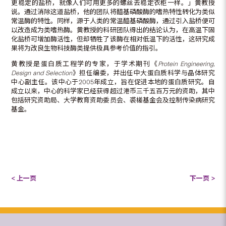
更稳定的盐桥，就像人们可用更多的螺丝去稳定衣柜一样。」黄教授
说。通过消除这道盐桥，他的团队将醯基磷酸酶的嗜热特性转化为类似
常温酶的特性。同样，源于人类的常温醯基磷酸酶，通过引入盐桥便可
以改造成为类嗜热酶。黄教授的科研团队得出的结论认为，在高温下固
化盐桥可增加酶活性，但却牺牲了该酶在相对低温下的活性，这研究成
果将为改良生物科技酶类提供极具参考价值的指引。
黄教授是蛋白质工程学的专家，于学术期刊《
Protein Engineering,
Design and Selection
》担任编委，并出任中大蛋白质科学与晶体研究
中心副主任。该中心于2005年成立，旨在促进本地的蛋白质研究。自
成立以来，中心的科学家已经获得超过港币三千五百万元的资助，其中
包括研究资助局、大学教育资助委员会、裘槎基金会及控制传染病研究
基金。
< 上一页
下一页 >