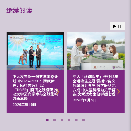
继续阅读
中大发布新一份五年策略计
中大「环球医学」连续13年
划《2026‒2030：腾跃新
全港收生之冠 囊括12名文
程，励行志远》 以
凭试满分考生 佔学医状元
「TIGER」腾飞之跃框架 推
六成 中大医科续为尖子首
动大学迈向学术与全球影响
选 文凭试考生佔学额七成
力新高峰
2026年8月5日
2026年8月6日