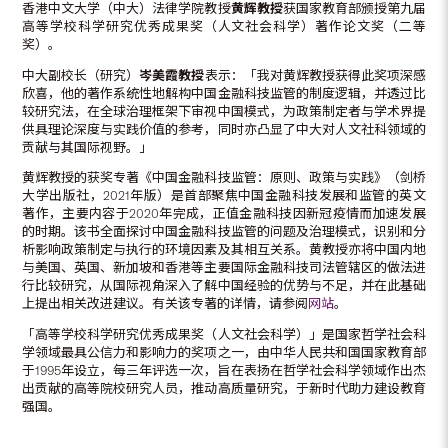
香港中文大学（中大）法律学院教授
黄辉教授
获国家教育部颁授第九届
高等学校科学研究优秀成果奖（人文社会科学）著作论文奖（二等
奖）。
中大副校长（研究）
岑美霞教授
表示：「我对黄辉教授获得此奖项深感
欣喜，他的著作系统性地解构中国金融科技监管的制度逻辑，并透过比
较研究法，在全球治理框架下审视中国模式，为政策制定者与学术界提
供具理论深度与实践价值的参考，同时亦凸显了中大对人文社科领域的
贡献与其国际视野。」
黄辉教授的获奖专著《中国金融科技监管：原则、政策与实践》（剑桥
大学出版社，2021年版）是首部聚焦中国金融科技发展和监管的英文
著作，主要内容于2020年完成，正值金融科技因新冠疫情而加速发展
的时期。该书全面探讨中国金融科技监管的问题及治理模式，识别和分
析影响政策制定与执行的环境因素及其相互关系。黄教授亦将中国内地
与美国、英国、新加坡和香港等主要国际金融科技司法管辖区的做法进
行比较研究，从国际视角深入了解中国经验的优势与不足，并在此基础
上提出相关改进建议。有关该专著的详情，请参阅
网站
。
「高等学校科学研究优秀成果奖（人文社会科学）」是国家哲学社会科
学领域最具公信力和影响力的奖项之一，由中华人民共和国国家教育部
于1995年设立，每三年评选一次，旨在表扬在哲学社会科学领域作出杰
出贡献的高等院校研究人员，推动高质量研究，于新时代助力建设教育
强国。