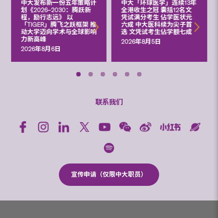
中大发布新一份五年策略计
中大「环球医学」连续13年
划《2026‒2030：腾跃新
全港收生之冠 囊括12名文
程，励行志远》 以
凭试满分考生 佔学医状元
「TIGER」腾飞之跃框架 推
六成 中大医科续为尖子首
动大学迈向学术与全球影响
选 文凭试考生佔学额七成
力新高峰
2026年8月5日
2026年8月6日
联系我们
宣传申请（仅限中大职员）