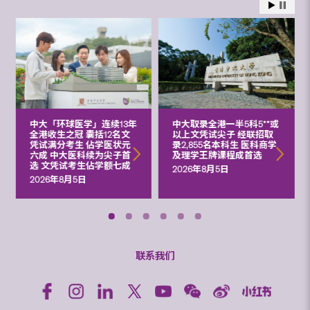
中大「环球医学」连续13年
中大取录全港一半5科5**或
全港收生之冠 囊括12名文
以上文凭试尖子 经联招取
凭试满分考生 佔学医状元
录2,855名本科生 医科商学
六成 中大医科续为尖子首
及理学王牌课程成首选
选 文凭试考生佔学额七成
2026年8月5日
2026年8月5日
联系我们