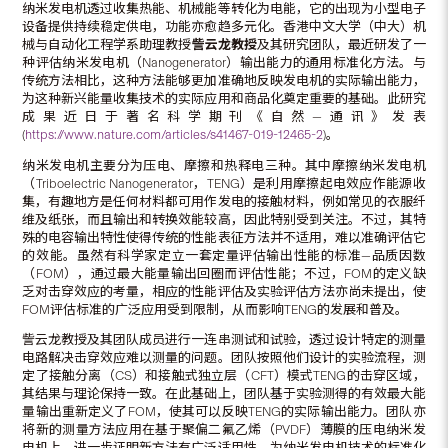
纳米发电机透过收集热能、机械能等转化为电能，它的出现为小型电子
设备提供持续稳定供电，功能亦愈趋多元化。香港中文大学（中大）机
械与自动化工程学系助理教授
訾云龙教授
及其研究团队，最近研发了一
种评估纳米发电机（Nanogenerator）输出能力的通用标准化方法。与
传统方法相比，这种方法能够更加准确地反映发电机的实际输出能力，
为这种新兴能量收集技术的实际应用和商品化奠定重要的基础。此研究
成果近日于著名科学期刊《自然—通讯》发表
(
https://www.nature.com/articles/s41467-019-12465-2
)。
纳米发电机主要分为压电、摩擦和热释电三种。其中摩擦纳米发电机
（Triboelectric Nanogenerator，TENG）是利用摩擦起电效应作能源收
集，有趣地方是任何材料都可用作发电的接触材料，例如常见的衣服纤
维及纸张，而且输出和转换效能较高，因此特别受到关注。不过，其特
殊的电容输出特性使得传统的性能表征方法并不适用，难以准确评估它
的效能。虽然有科学家定立一套定量评估输出性能的标准—品质因数
（FOM），通过最大能量输出回圈而评估性能；不过，FOM的定义缺
乏对击穿效应的考量，相应的性能评估及实验评估方法亦尚未提出，使
FOM评估标准的广泛应用受到限制，从而影响TENG的发展和普及。
訾云龙教授及其团队成员进行一连串测试和试验，透过设计特定的测量
电路解决击穿效应难以测量的问题。团队按照他们设计的实验流程，测
定了接触分离（CS）和接触式独立层（CFT）模式TENG的击穿区域，
其结果与理论保持一致。在此基础上，团队基于实验测得的有效最大能
量输出重新定义了FOM，使其可以反映TENG的实际输出能力。团队亦
将新的测量方法应用在基于聚偏二氟乙烯（PVDF）薄膜的压电纳米发
电机上，进一步证明新方法有广泛适用性，为纳米发电机技术的标准化