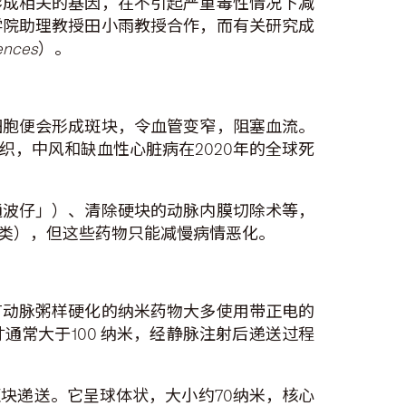
形成相关的基因，在不引起严重毒性情况下减
学院助理教授田小雨教授合作，而有关研究成
iences
）。
细胞便会形成斑块，令血管变窄，阻塞血流。
，中风和缺血性心脏病在2020年的全球死
通波仔」）、清除硬块的动脉内膜切除术等，
类），但这些药物只能减慢病情恶化。
有动脉粥样硬化的纳米药物大多使用带正电的
常大于100 纳米，经静脉注射后递送过程
块递送。它呈球体状，大小约70纳米，核心