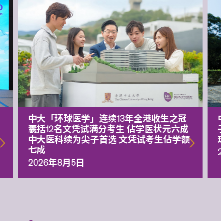
中大「环球医学」连续13年全港收生之冠
囊括12名文凭试满分考生 佔学医状元六成
中大医科续为尖子首选 文凭试考生佔学额
七成
2026年8月5日