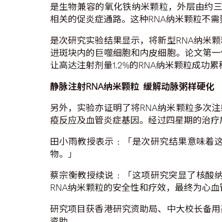
是生物兼容的氧化铁纳米颗粒，外层由约三百条「
相关的促炎症通路。这种RNA纳米颗粒不需要
是次研究实验结果显示，将新型RNA纳米
进斑块内的巨噬细胞和内皮细胞。论文第一
让高达注射剂量1.2%的RNA纳米颗粒成
静脉注射
RNA
纳米颗粒
缓解动脉粥样硬化
另外，实验亦证明了将RNA纳米颗粒多次
疫反应及血管炎症基因。经过四星期的治疗
田小雨教授表示﹕「是次研究结果意味着这
物。」
蔡宗衡教授续说﹕「这项研究突显了核酸
RNA纳米颗粒的安全性和疗效，最终为心
研究项目获香港研究资助局、中大校长备用
资助。