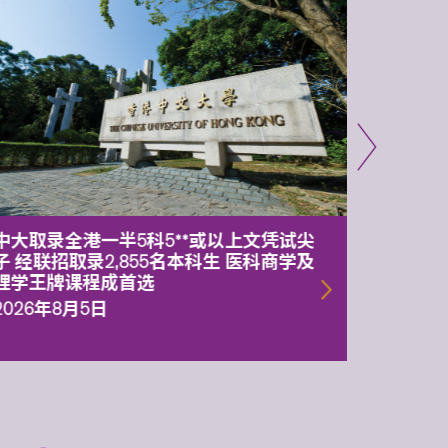
中大取录全港一半5科5**或以上文凭试尖
中大委
子 经联招取录2,855名本科生 医科商学及
理副校
理学王牌课程成首选
2026年
2026年8月5日