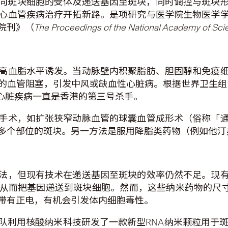
靶向斑块细胞的受体及递送基因至斑块，同时调控与斑块
心血管疾病治疗开拓新路。是项研究与医学院生物医学
院刊》（
The Proceedings of the National Academy of Sc
高血脂水平诱发。当动脉壁内积聚脂肪、胆固醇和免疫
的血管阻塞，引发中风或缺血性心脏病。根据世界卫生组织
代起，心脏疾病一直是香港的第三号杀手。
手术，如扩张狭窄动脉血管的球囊血管成形术（俗称「
多个部位的斑块。另一方法是服用降脂类药物（例如他汀
法，但现有技术在递送基因至斑块的效率仍然不足。现
从而把基因递送到斑块细胞。然而，这些纳米药物的尺寸通
带有正电，有机会引发体内细胞毒性。
队利用核酸纳米科技研发了一款新型RNA纳米颗粒用于斑