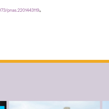
1073/pnas.2201443119
。