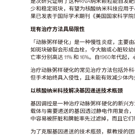
是次研究证明了这种RNA纳米颗粒能自发
少和稳定斑块，有望为核酸纳米科技应用于
果已发表于国际学术期刊《美国国家科学院
现有治疗方法具局限性
「动脉粥样硬化」是一种慢性炎症，主要由
如斑块破裂会形成血栓，令大脑或心脏较幼
亡率分别高达 11% 和 16%。自1960年
治疗动脉粥样硬化的常见治疗方法包括外科
但手术始终具入侵性，且未能有效减少体内
以核酸纳米科技解决基因
递送
技术瓶颈
基因调控是一种治疗动脉粥样硬化的新兴方
载体与需要递送的基因透过静电作用复合，
中容易被肝脏和脾脏率先过滤掉，而且它们
为了克服基因递送的技术瓶颈，蔡教授的团