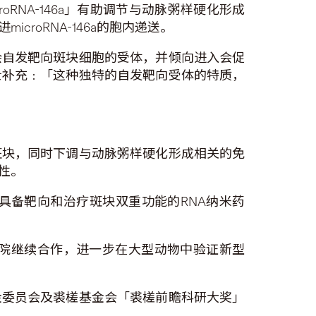
oRNA-146a」有助调节与动脉粥样硬化形成
roRNA-146a的胞内递送。
会自发靶向斑块细胞的受体，并倾向进入会促
士补充﹕「这种独特的自发靶向受体的特质，
斑块，同时下调与动脉粥样硬化形成相关的免
性。
具备靶向和治疗斑块双重功能的RNA纳米药
院继续合作，进一步在大型动物中验证新型
金委员会及裘槎基金会「裘槎前瞻科研大奖」