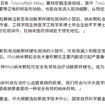
microRNA-146a」寡核苷酸连接组成，其中「micr
带正电的转染剂协助，也能自发进入斑块细胞，从而促进mic
颗粒静脉注射至有动脉粥样硬化斑块的小鼠后，纳米颗粒
作者、工程学院生物医学工程学系博士毕业生柏芊芊博
功累积在斑块中，在纳米医药领域处于领先地位。」
注射到有动脉粥样硬化斑块的小鼠中，可有效减少和稳定
后，RNA纳米颗粒没有大量积聚在主要内脏或引起严重毒
种RNA纳米颗粒可安全有效地治疗动脉粥样硬化，成为
纳米科技在治疗心血管疾病的前景。我们将会与中大医学
血管疾病患者提供一种安全有效的纳米药物。」
基金、中大周毓浩创新医学技术中心、国家自然科学基