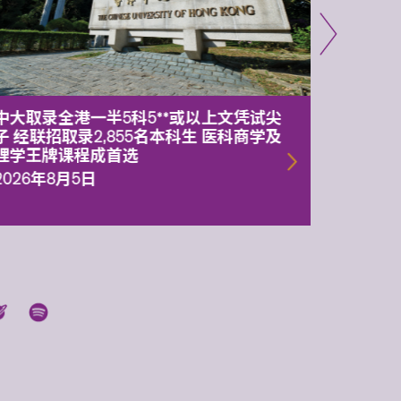
中大取录全港一半5科5**或以上文凭试尖
中大委
子 经联招取录2,855名本科生 医科商学及
理副校
理学王牌课程成首选
2026年
2026年8月5日