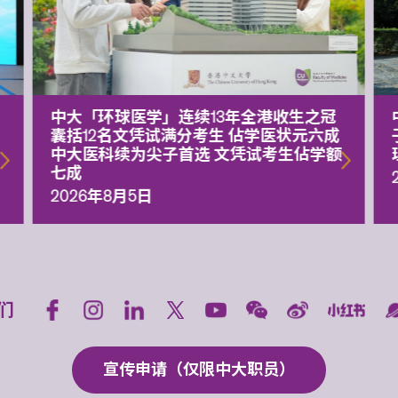
中大「环球医学」连续13年全港收生之冠
囊括12名文凭试满分考生 佔学医状元六成
中大医科续为尖子首选 文凭试考生佔学额
七成
2026年8月5日
们
宣传申请（仅限中大职员）