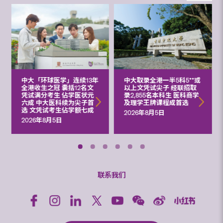
中大「环球医学」连续13年
中大取录全港一半5科5**或
全港收生之冠 囊括12名文
以上文凭试尖子 经联招取
凭试满分考生 佔学医状元
录2,855名本科生 医科商学
六成 中大医科续为尖子首
及理学王牌课程成首选
选 文凭试考生佔学额七成
2026年8月5日
2026年8月5日
联系我们