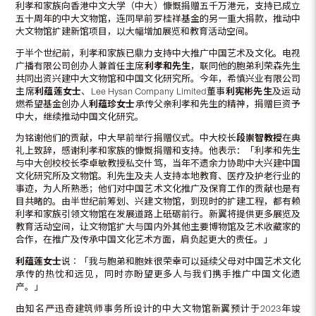
利孝和家族向香港中文大学（中大）慷慨捐赠五千万港元，支持已成立
五十周年的中大文物馆，连同早前罗桂祥基金的另一重大捐款，推动中
大文物馆扩建新馆项目，以大幅增加展览和教育活动空间。
于半个世纪前，利孝和家族已鼎力支持中大推广中国艺术及文化。电视
广播有限公司创办人兼首任主席
利孝和先生
，联同他的胞弟利荣森先生
共同出资兴建中大文物馆和中国文化研究所。今年，希慎兴业有限公司
主席
利蕴莲女士
、Lee Hysan Company Limited董事
利宪彬先生
及运动
燃希望基金创办人
利蕴珍女士
承传父亲利孝和先生的精神，捐赠巨资予
中大，继续推动中国文化研究。
为铭谢他们的贡献，中大早前举行捐赠仪式。中大校长
段崇智教授
在典
礼上致辞，感谢利孝和家族的慷慨捐赠和支持。他表示：「利孝和先生
与中大创校校长李卓敏教授私交什笃，当年不遗余力协助中大兴建中国
文化研究所及文物馆。利先生及夫人支持本地教育、医疗及护老行业的
事迹，为人所熟悉；他们对中国艺术文化推广及保育工作的贡献也是有
目共睹的。由半世纪前筹划、兴建文物馆，到现时的扩建工程，都有赖
利孝和家族引领文物馆在发展道路上砥砺前行。新翼将提供更多展览及
教育活动空间，让文物馆扩大与国内外其他主要博物馆及艺术收藏家的
合作，在推广及传承中国文化艺术方面，肩负起更大的责任。」
利蕴莲女士
说︰「我与胞弟和胞妹很荣幸可以延续父母对中国艺术文化
承传的热忱和远见，同时亦盼望更多人与我们携手推广中国文化遗
产。」
由知名严迅奇建筑师事务所设计的中大文物馆新翼预计于2023年竣