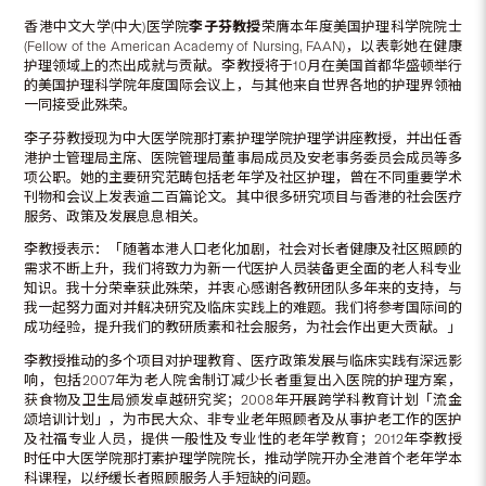
香港中文大学(中大)医学院
李子芬教授
荣膺本年度美国护理科学院院士
(Fellow of the American Academy of Nursing, FAAN)，以表彰她在健康
护理领域上的杰出成就与贡献。李教授将于10月在美国首都华盛顿举行
的美国护理科学院年度国际会议上，与其他来自世界各地的护理界领袖
一同接受此殊荣。
李子芬教授现为中大医学院那打素护理学院护理学讲座教授，并出任香
港护士管理局主席、医院管理局董事局成员及安老事务委员会成员等多
项公职。她的主要研究范畴包括老年学及社区护理，曾在不同重要学术
刊物和会议上发表逾二百篇论文。其中很多研究项目与香港的社会医疗
服务、政策及发展息息相关。
李教授表示：「随著本港人口老化加剧，社会对长者健康及社区照顾的
需求不断上升，我们将致力为新一代医护人员装备更全面的老人科专业
知识。我十分荣幸获此殊荣，并衷心感谢各教研团队多年来的支持，与
我一起努力面对并解决研究及临床实践上的难题。我们将参考国际间的
成功经验，提升我们的教研质素和社会服务，为社会作出更大贡献。」
李教授推动的多个项目对护理教育、医疗政策发展与临床实践有深远影
响，包括2007年为老人院舍制订减少长者重复出入医院的护理方案，
获食物及卫生局颁发卓越研究奖；2008年开展跨学科教育计划「流金
颂培训计划」，为市民大众、非专业老年照顾者及从事护老工作的医护
及社福专业人员，提供一般性及专业性的老年学教育；2012年李教授
时任中大医学院那打素护理学院院长，推动学院开办全港首个老年学本
科课程，以纾缓长者照顾服务人手短缺的问题。