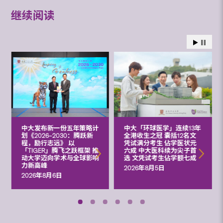
继续阅读
中大发布新一份五年策略计
中大「环球医学」连续13年
划《2026‒2030：腾跃新
全港收生之冠 囊括12名文
程，励行志远》 以
凭试满分考生 佔学医状元
「TIGER」腾飞之跃框架 推
六成 中大医科续为尖子首
动大学迈向学术与全球影响
选 文凭试考生佔学额七成
力新高峰
2026年8月5日
2026年8月6日