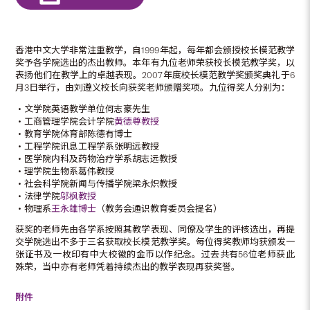
香港中文大学非常注重教学，自1999年起，每年都会颁授校长模范教学
奖予各学院选出的杰出教师。本年有九位老师荣获校长模范教学奖，以
表扬他们在教学上的卓越表现。2007年度校长模范教学奖颁奖典礼于6
月3日举行，由刘遵义校长向获奖老师颁赠奖项。九位得奖人分别为：
‧文学院英语教学单位何志豪先生
‧工商管理学院会计学院
黄德尊教授
‧教育学院体育部陈德有博士
‧工程学院讯息工程学系张明远教授
‧医学院内科及药物治疗学系胡志远教授
‧理学院生物系葛伟教授
‧社会科学院新闻与传播学院梁永炽教授
‧法律学院
邬枫教授
‧物理系
王永雄博士
（教务会通识教育委员会提名）
获奖的老师先由各学系按照其教学表现、同僚及学生的评核选出，再提
交学院选出不多于三名获取校长模范教学奖。每位得奖教师均获颁发一
张证书及一枚印有中大校徽的金币以作纪念。过去共有56位老师获此
殊荣，当中亦有老师凭着持续杰出的教学表现再获奖誉。
附件