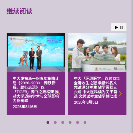
继续阅读
中大发布新一份五年策略计
中大「环球医学」连续13年
划《2026‒2030：腾跃新
全港收生之冠 囊括12名文
程，励行志远》 以
凭试满分考生 佔学医状元
「TIGER」腾飞之跃框架 推
六成 中大医科续为尖子首
动大学迈向学术与全球影响
选 文凭试考生佔学额七成
力新高峰
2026年8月5日
2026年8月6日