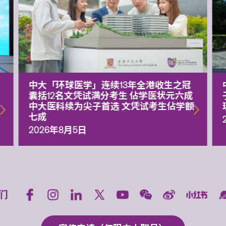
中大「环球医学」连续13年全港收生之冠
囊括12名文凭试满分考生 佔学医状元六成
中大医科续为尖子首选 文凭试考生佔学额
七成
2026年8月5日
们