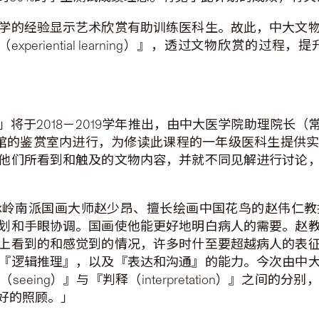
学的经验显示艺术欣赏有助训练医科生。故此，中大文
periential learning）』，透过文物欣赏的
将于2018－2019学年推出，由中大医学院助理院长
馆的鉴赏室内进行，为修读此课程的一年级医科生提供
他们所看到和触及的文物内容，并就不同见解进行讨论
承岭南派国画大师赵少昂、擅长绘画中国花鸟的赵伟仁教
划和手眼协调。国画使他能更好地明白病人的需要。赵
上看到的和感觉到的情况，许多时什至要超越病人的表
『逻辑推理』，以及『表达和沟通』的能力。今次由中
eing）』与『判释（interpretation）』之间
好的照顾。」