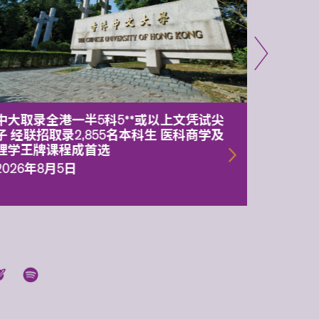
中大取录全港一半5科5**或以上文凭试尖
中大委
子 经联招取录2,855名本科生 医科商学及
理副校
理学王牌课程成首选
2026年
2026年8月5日