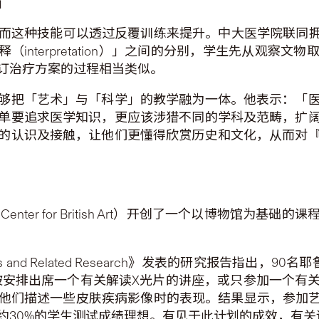
」
这种技能可以透过反覆训练来提升。中大医学院联同拥有
释（interpretation）」之间的分别，学生先从观
订治疗方案的过程相当类似。
够把「艺术」与「科学」的教学融为一体。他表示：「
单要追求医学知识，更应该涉猎不同的学科及范畴，扩
的认识及接触，让他们更懂得欣赏历史和文化，从而对
enter for British Art）开创了一个以博物馆
edics and Related Research》发表的研究报告
别被安排出席一个有关解读X光片的讲座，或只参加一个有
他们描述一些皮肤疾病影像时的表现。结果显示，参加艺
约30%的学生测试成绩理想。有见于此计划的成效，有