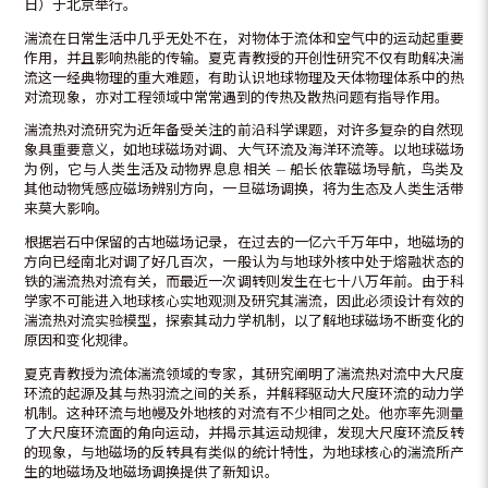
日）于北京举行。
湍流在日常生活中几乎无处不在，对物体于流体和空气中的运动起重要
作用，并且影响热能的传输。夏克青教授的开创性研究不仅有助解决湍
流这一经典物理的重大难题，有助认识地球物理及天体物理体系中的热
对流现象，亦对工程领域中常常遇到的传热及散热问题有指导作用。
湍流热对流研究为近年备受关注的前沿科学课题，对许多复杂的自然现
象具重要意义，如地球磁场对调、大气环流及海洋环流等。以地球磁场
为例，它与人类生活及动物界息息相关 — 船长依靠磁场导航，鸟类及
其他动物凭感应磁场辨别方向，一旦磁场调换，将为生态及人类生活带
来莫大影响。
根据岩石中保留的古地磁场记录，在过去的一亿六千万年中，地磁场的
方向已经南北对调了好几百次，一般认为与地球外核中处于熔融状态的
铁的湍流热对流有关，而最近一次调转则发生在七十八万年前。由于科
学家不可能进入地球核心实地观测及研究其湍流，因此必须设计有效的
湍流热对流实验模型，探索其动力学机制，以了解地球磁场不断变化的
原因和变化规律。
夏克青教授为流体湍流领域的专家，其研究阐明了湍流热对流中大尺度
环流的起源及其与热羽流之间的关系，并解释驱动大尺度环流的动力学
机制。这种环流与地幔及外地核的对流有不少相同之处。他亦率先测量
了大尺度环流面的角向运动，并揭示其运动规律，发现大尺度环流反转
的现象，与地磁场的反转具有类似的统计特性，为地球核心的湍流所产
生的地磁场及地磁场调换提供了新知识。