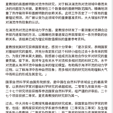
夏教授的高普朗特数对流传热研究，对于解决湍流热对流领域中悬而未
决的问题至为关键。夏教授在三个数量级的普朗特数范围内，精确地测
量了热传输效率和普朗特数的依赖关系。此项工作否定了一个既有的重
要理论预测，并广被认受为此领域中的重要基准资料，大大增加科学界
对湍流传热现象的认识。
在湍流热对流边界层动力学方面，夏教授亦研发了一套测量对流耦合边
界层内速度场的方法，以精确地测量速度边界层厚度对一系列参数的依
赖关系。该结果已成为理论和数值模拟的重要参考资料。
夏教授就其研究获得国家肯定，感到十分荣幸：「是次获奖，表明国家
对基础研究的重视，并充分肯定我们这个科研小组在过去十多年来的努
力，为我们带来莫大激励。我感谢小组成员及其他合作伙伴对研究的重
要贡献。接下来，我将专注有关水平对流和多相对流的科研工作。水平
对流是从海洋环流中抽象出来的理论模型，有助揭示海洋环流的动力学
过程，以了解海洋中各种自然现象；而多相对流的研究则有助理解大气
中雨和云的形成及其变化。」
国家自然科学奖由国务院颁授，是中国在自然科学领域设立的最高荣
誉，以表扬科学家对基础科学研究的卓越成就。二零零九年度共有一百
二十七个研究项目获推荐参选国家自然科学奖，经严谨的评审后，二十
七个项目获颁二等奖，夏克青教授的研究即为其一。
过去，中大共有十位教授凭藉卓越的研究成果，获国家自然科学奖的荣
誉，包括：曾两度获奖的化学系谢作伟教授（二等奖及三等奖）及生理
学系陈小章教授（二等奖及四等奖）；获二等奖的地理与资源管理学系