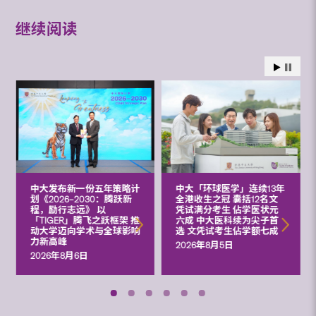
继续阅读
中大发布新一份五年策略计
中大「环球医学」连续13年
划《2026‒2030：腾跃新
全港收生之冠 囊括12名文
程，励行志远》 以
凭试满分考生 佔学医状元
「TIGER」腾飞之跃框架 推
六成 中大医科续为尖子首
动大学迈向学术与全球影响
选 文凭试考生佔学额七成
力新高峰
2026年8月5日
2026年8月6日