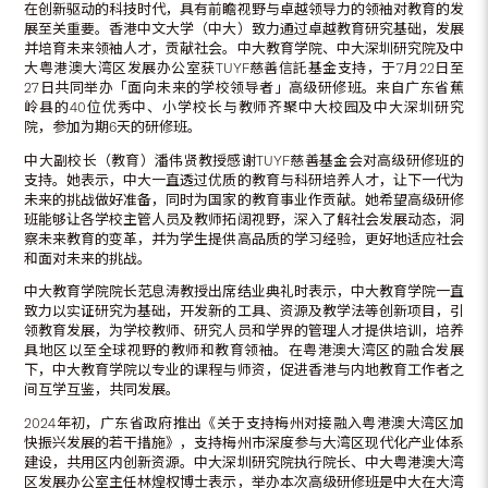
在创新驱动的科技时代，具有前瞻视野与卓越领导力的领袖对教育的发
展至关重要。香港中文大学（中大）致力通过卓越教育研究基础，发展
并培育未来领袖人才，贡献社会。中大教育学院、中大深圳研究院及中
大粤港澳大湾区发展办公室获TUYF慈善信託基金支持，于7月22日至
27日共同举办「面向未来的学校领导者」高级研修班。来自广东省蕉
岭县的40位优秀中、小学校长与教师齐聚中大校园及中大深圳研究
院，参加为期6天的研修班。
中大副校长（教育）潘伟贤教授感谢TUYF慈善基金会对高级研修班的
支持。她表示，中大一直透过优质的教育与科研培养人才，让下一代为
未来的挑战做好准备，同时为国家的教育事业作贡献。她希望高级研修
班能够让各学校主管人员及教师拓阔视野，深入了解社会发展动态，洞
察未来教育的变革，并为学生提供高品质的学习经验，更好地适应社会
和面对未来的挑战。
中大教育学院院长范息涛教授出席结业典礼时表示，中大教育学院一直
致力以实证研究为基础，开发新的工具、资源及教学法等创新项目，引
领教育发展，为学校教师、研究人员和学界的管理人才提供培训，培养
具地区以至全球视野的教师和教育领袖。在粤港澳大湾区的融合发展
下，中大教育学院以专业的课程与师资，促进香港与内地教育工作者之
间互学互鉴，共同发展。
2024年初，广东省政府推出《关于支持梅州对接融入粤港澳大湾区加
快振兴发展的若干措施》，支持梅州市深度参与大湾区现代化产业体系
建设，共用区内创新资源。中大深圳研究院执行院长、中大粤港澳大湾
区发展办公室主任林煌权博士表示，举办本次高级研修班是中大在大湾