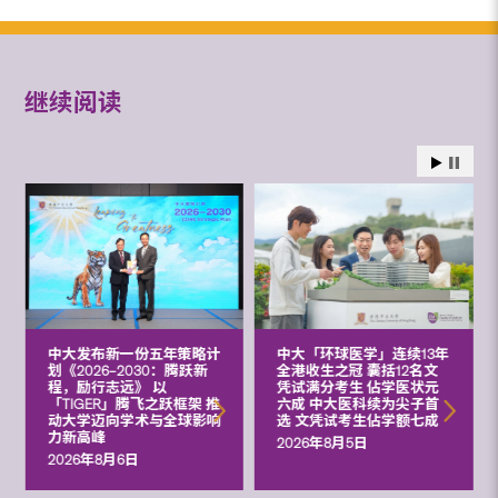
继续阅读
中大发布新一份五年策略计
中大「环球医学」连续13年
划《2026‒2030：腾跃新
全港收生之冠 囊括12名文
程，励行志远》 以
凭试满分考生 佔学医状元
「TIGER」腾飞之跃框架 推
六成 中大医科续为尖子首
动大学迈向学术与全球影响
选 文凭试考生佔学额七成
力新高峰
2026年8月5日
2026年8月6日