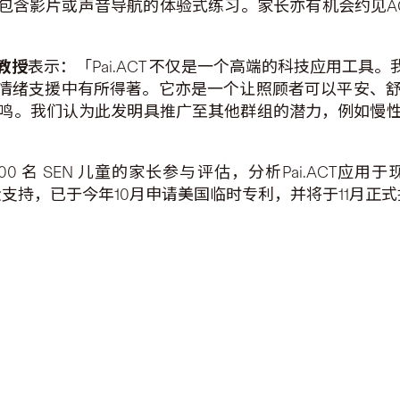
源包含影片或声音导航的体验式练习。家长亦有机会约见A
教授
表示：「Pai.ACT 不仅是一个高端的科技应用工具
T情绪支援中有所得著。它亦是一个让照顾者可以平安、
鸣。我们认为此发明具推广至其他群组的潜力，例如慢
0 名 SEN 儿童的家长参与评估，分析Pai.ACT
基金支持，已于今年10月申请美国临时专利，并将于11月正