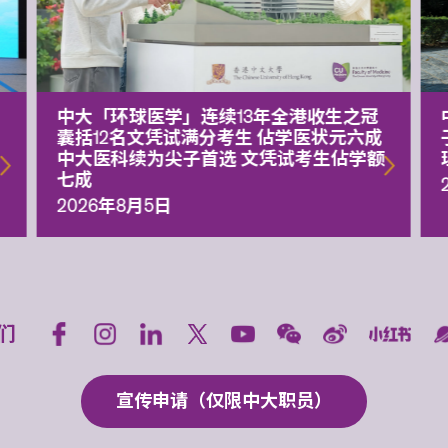
中大「环球医学」连续13年全港收生之冠
囊括12名文凭试满分考生 佔学医状元六成
中大医科续为尖子首选 文凭试考生佔学额
七成
2026年8月5日
们
宣传申请（仅限中大职员）