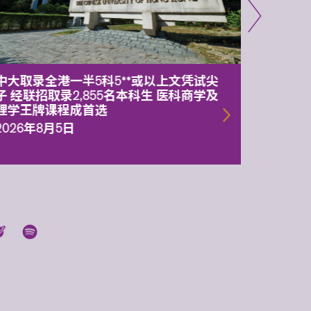
中大取录全港一半5科5**或以上文凭试尖
中大委
子 经联招取录2,855名本科生 医科商学及
理副校
理学王牌课程成首选
2026年
2026年8月5日