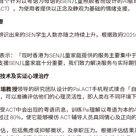
T是首个针对以粤语为母语的SEN儿童照顾者而设计的A
 Therapy，ACT），为使用者提供以正念及静观为基础的情绪支援。
要
辨识出来的SEN学生人数亦随之持续上升。根据政府2021
表示：「现时香港为SEN儿童家庭提供的服务主要集中
支援SEN儿童家庭十分重要，我们致力解决服务与实际期
技术及实证心理治疗
婉瑜教授
领导的研究团队设计的Pai.ACT手机程式揉合
互动，可以准确评估他们的心理灵活性，即人类在不同环境
接受ACT中会出现的粤语讯息，训练Pai理解以粤语为本的A
过 80%，使它能够模仿 ACT 辅导人员具同情心及正
估，包括焦虑或抑郁徵状，及亲职压力。根据评估结果及