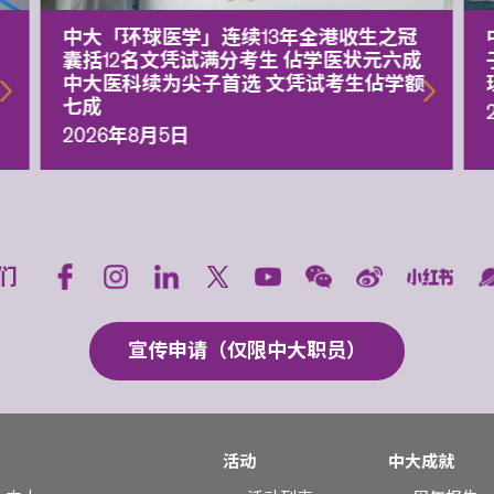
中大「环球医学」连续13年全港收生之冠
囊括12名文凭试满分考生 佔学医状元六成
中大医科续为尖子首选 文凭试考生佔学额
七成
2026年8月5日
们
宣传申请（仅限中大职员）
活动
中大成就