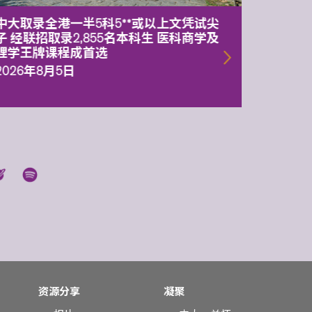
中大取录全港一半5科5**或以上文凭试尖
中大委
子 经联招取录2,855名本科生 医科商学及
理副校
理学王牌课程成首选
2026年
2026年8月5日
资源分享
凝聚