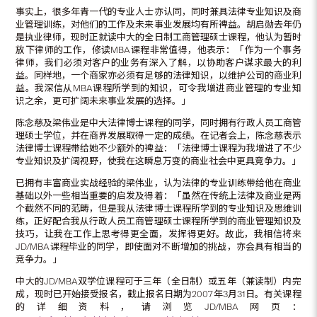
事实上，很多年青一代的专业人士亦认同，同时兼具法律专业知识及商
业管理训练，对他们的工作及未来事业发展均有所裨益。胡启勋去年仍
是执业律师，现时正就读中大的全日制工商管理硕士课程，他认为暂时
放下律师的工作，修读MBA课程非常值得，他表示：「作为一个事务
律师，我们必须对客户的业务有深入了解，以协助客户谋求最大的利
益。同样地，一个商家亦必须有足够的法律知识，以维护公司的商业利
益。我深信从MBA课程所学到的知识，可令我增进商业管理的专业知
识之余，更可扩阔未来事业发展的选择。」
陈念慈及梁伟业是中大法律博士课程的同学，同时拥有行政人员工商管
理硕士学位，并在商界发展取得一定的成绩。在记者会上，陈念慈表示
法律博士课程带给她不少额外的裨益：「法律博士课程为我增进了不少
专业知识及扩阔视野，使我在这瞬息万变的商业社会中更具竞争力。」
已拥有丰富商业实战经验的梁伟业，认为法律的专业训练带给他在商业
基础以外一些相当重要的启发及得着：「虽然在传统上法律及商业是两
个截然不同的范畴，但是我从法律博士课程所学到的专业知识及思维训
练，正好配合我从行政人员工商管理硕士课程所学到的商业管理知识及
技巧，让我在工作上思考得更全面，发挥得更好。故此，我相信将来
JD/MBA课程毕业的同学，即使面对不断增加的挑战，亦会具有相当的
竞争力。」
中大的JD/MBA双学位课程可于三年（全日制）或五年（兼读制）内完
成，现时已开始接受报名，截止报名日期为2007年3月31日。有关课程
的详细资料，请浏览JD/MBA网页：