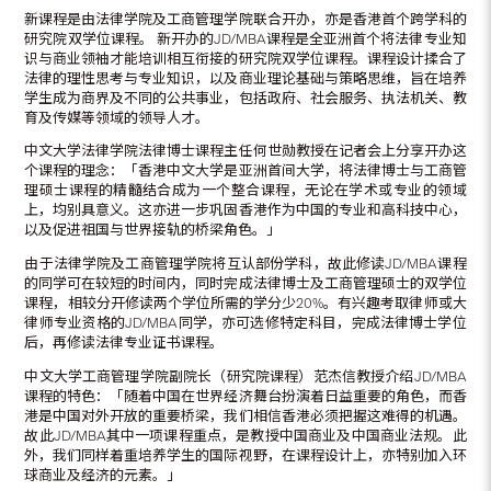
新课程是由法律学院及工商管理学院联合开办，亦是香港首个跨学科的
研究院双学位课程。 新开办的JD/MBA课程是全亚洲首个将法律专业知
识与商业领袖才能培训相互衔接的研究院双学位课程。课程设计揉合了
法律的理性思考与专业知识，以及商业理论基础与策略思维，旨在培养
学生成为商界及不同的公共事业，包括政府、社会服务、执法机关、教
育及传媒等领域的领导人才。
中文大学法律学院法律博士课程主任何世勋教授在记者会上分享开办这
个课程的理念：「香港中文大学是亚洲首间大学，将法律博士与工商管
理硕士课程的精髓结合成为一个整合课程，无论在学术或专业的领域
上，均别具意义。这亦进一步巩固香港作为中国的专业和高科技中心，
以及促进祖国与世界接轨的桥梁角色。」
由于法律学院及工商管理学院将互认部份学科，故此修读JD/MBA课程
的同学可在较短的时间内，同时完成法律博士及工商管理硕士的双学位
课程，相较分开修读两个学位所需的学分少20%。有兴趣考取律师或大
律师专业资格的JD/MBA同学，亦可选修特定科目，完成法律博士学位
后，再修读法律专业证书课程。
中文大学工商管理学院副院长（研究院课程）范杰信教授介绍JD/MBA
课程的特色：「随着中国在世界经济舞台扮演着日益重要的角色，而香
港是中国对外开放的重要桥梁，我们相信香港必须把握这难得的机遇。
故此JD/MBA其中一项课程重点，是教授中国商业及中国商业法规。此
外，我们同样着重培养学生的国际视野，在课程设计上，亦特别加入环
球商业及经济的元素。」