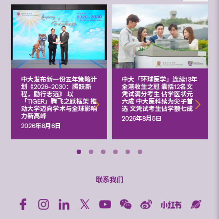
中大发布新一份五年策略计
中大「环球医学」连续13年
划《2026‒2030：腾跃新
全港收生之冠 囊括12名文
程，励行志远》 以
凭试满分考生 佔学医状元
「TIGER」腾飞之跃框架 推
六成 中大医科续为尖子首
动大学迈向学术与全球影响
选 文凭试考生佔学额七成
力新高峰
2026年8月5日
2026年8月6日
联系我们