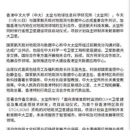
香港中文大学（中大）太空与地球信息科学研究所（太空所），今天
（11月30日）与国家航天局对地观测与数据中心达成重要合作共识，加
强香港与内地在对地观测领域的互利合作，促进航天科技发展。太空所
同时举行遥感卫星建设项目启动仪式，项目计划自主研制并发射首颗中
大卫星。
国家航天局对地观测与数据中心和中大太空所经过前期充分沟通对接，
达成广泛共识，包括在中大科学一号卫星工程和星座建设，卫星数据共
享交换，国际合作等方面开展相关合作。后续，双方将深化合作层次，
拓展合作领域，加快推进在中大建设香港空天数据应用中心。
出席仪式嘉宾包括劳工及福利局局长孙玉菡先生、科技部国家遥感中心
赵静主任、国家航天局对地观测与数据中心赵坚主任、香港特区政府创
新科技署署长李国彬、中大校长段崇智教授、中大太空所所长关美宝教
授等。中央人民政府驻香港特别行政区联络办公室、土木工程拓展署、
地政总署、香港特别行政区立法会亦有派代表出席。
签署合作备忘录后，太空所举行「面向滑坡准即时监测的CUHK卫星建
设及集成遥感技术研发」项目启动仪式，为首个获香港特区政府
（ITC/LSCM）资助的对地观测卫星建设项目。项目计划自主研制并发
射首颗中大卫星，未来将服务于智慧城市、碳中和及可持续发展等研究
领域。
活动亦包括太空科学与可持续发展杰出讲座，中大邀得两位地理与遥感