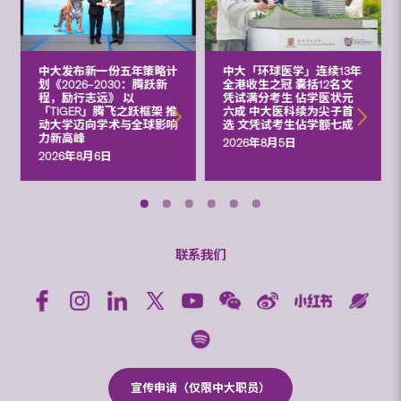
中大发布新一份五年策略计
中大「环球医学」连续13年
划《2026‒2030：腾跃新
全港收生之冠 囊括12名文
程，励行志远》 以
凭试满分考生 佔学医状元
「TIGER」腾飞之跃框架 推
六成 中大医科续为尖子首
动大学迈向学术与全球影响
选 文凭试考生佔学额七成
力新高峰
2026年8月5日
2026年8月6日
联系我们
宣传申请（仅限中大职员）