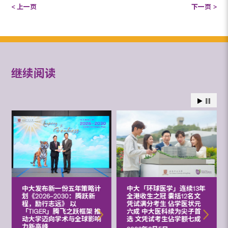
< 上一页
下一页 >
继续阅读
中大发布新一份五年策略计
中大「环球医学」连续13年
划《2026‒2030：腾跃新
全港收生之冠 囊括12名文
程，励行志远》 以
凭试满分考生 佔学医状元
「TIGER」腾飞之跃框架 推
六成 中大医科续为尖子首
动大学迈向学术与全球影响
选 文凭试考生佔学额七成
力新高峰