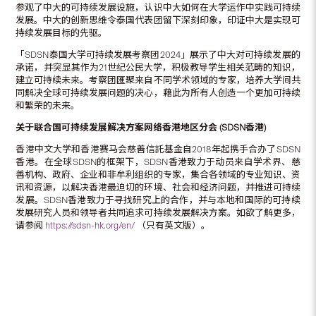
参观了中大的可持续发展设施，认识中大如何在大学运作中实践可持续
发展。中大的创新思维令泰国代表团留下深刻印象，印证中大是实现可
持续发展目标的先驱。
「SDSN泰国大学可持续发展考察团2024」展示了中大对可持续发展的
承诺，并突显其作为21世纪公民大学，积极教导学生相关范畴的知识，
建立可持续未来。考察团匯聚来自不同学术领域的专家，培养大学间共
同解决全球可持续发展问题的决心，藉此为所有人创造一个更加可持续
和繁荣的未来。
关于联合国可持续发展解决方案网络香港地区分会
(SDSN
香港
)
香港中文大学和香港赛马会慈善信託基金自2018年起携手合办了SDSN
香港。在全球SDSN的框架下，SDSN香港致力于动员来自学术界、慈
善机构、政府、企业和非牟利组织的专家，集合各领域的专业知识、资
讯和资源，以解决香港最迫切的环境、社会和经济问题，并推进可持续
发展。SDSN香港致力于寻找研究上的合作，并与本地和国际的可持续
发展研究人员和领导者共同追求可持续发展解决方案。如欲了解更多，
请参阅
https://sdsn-hk.org/en/
（只有英文版）。