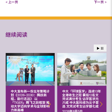
< 上一页
下一页 >
继续阅读
中大发布新一份五年策略计
中大「环球医学」连续13年
划《2026‒2030：腾跃新
全港收生之冠 囊括12名文
程，励行志远》 以
凭试满分考生 佔学医状元
「TIGER」腾飞之跃框架 推
六成 中大医科续为尖子首
动大学迈向学术与全球影响
选 文凭试考生佔学额七成
力新高峰
2026年8月5日