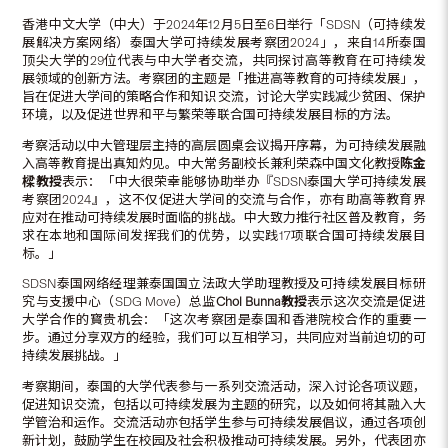
香港中文大学（中大）于2024年12月5日至6日举行「SDSN（可持续发
展解决方案网络）泰国大学可持续发展考察团2024」，来自14所泰国
顶尖大学的29位代表与中大学者交流，共同探讨高等教育在可持续发
展领域的创新方法。考察团的主题是「推进高等教育的可持续发展」，
旨在促进大学间的策略合作和知识交流，讨论大学实践减少贫困、保护
环境，以及促进世界和平与繁荣等联合国可持续发展目标的方法。
考察活动以中大管理层主持的高层圆桌会议揭开序幕，为可持续发展融
入高等教育提出真知灼见。中大常务副校长兼利荣森中国文化教授
陈金
樑教授
表示：「中大很荣幸能够协助举办『SDSN泰国大学可持续发展
考察团2024』，这不仅促进大学间的交流与合作，亦有助高等教育界
应对在推动可持续发展时面临的挑战。中大致力推行社区普及教育，务
求在本地和国际间发挥我们的优势，以实践17项联合国可持续发展目
标。」
SDSN泰国网络经理兼泰国国立法政大学助理教授及可持续发展目标研
究与支援中心（SDG Move）总监
Chol Bunna
教授
表示这次交流是促进
大学合作的寳贵机会：「这次考察团是泰国和香港院校合作的重要一
步。通过分享双方的经验，我们可以互相学习，共同应对当前迫切的可
持续发展挑战。」
考察期间，泰国的大学代表参与一系列交流活动，深入讨论各项议题，
促进知识交流，包括以可持续发展为主题的研究，以及如何将其融入大
学管治和运作。交流活动亦包括学生参与可持续发展倡议，通过各项创
新计划，鼓励学生在校园及社会积极推动可持续发展。另外，代表团亦