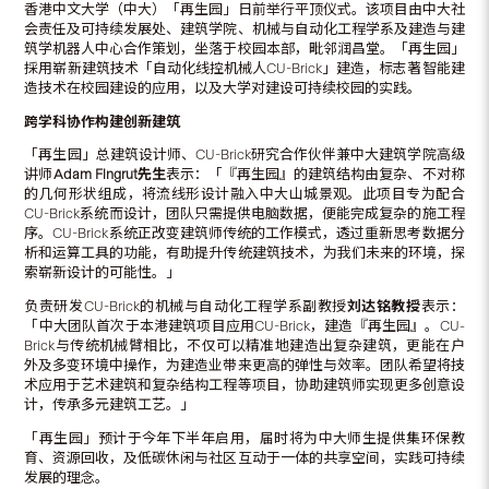
香港中文大学（中大）「再生园」日前举行平顶仪式。该项目由中大社
会责任及可持续发展处、建筑学院、机械与自动化工程学系及建造与建
筑学机器人中心合作策划，坐落于校园本部，毗邻润昌堂。「再生园」
採用崭新建筑技术「自动化线控机械人CU-Brick」建造，标志著智能建
造技术在校园建设的应用，以及大学对建设可持续校园的实践。
跨学科协作构建创新建筑
「再生园」总建筑设计师、CU-Brick研究合作伙伴兼中大建筑学院高级
讲师
Adam Fingrut
先生
表示：「『再生园』的建筑结构由复杂、不对称
的几何形状组成，将流线形设计融入中大山城景观。此项目专为配合
CU-Brick系统而设计，团队只需提供电脑数据，便能完成复杂的施工程
序。CU-Brick系统正改变建筑师传统的工作模式，透过重新思考数据分
析和运算工具的功能，有助提升传统建筑技术，为我们未来的环境，探
索崭新设计的可能性。」
负责研发CU-Brick的机械与自动化工程学系副教授
刘达铭教授
表示：
「中大团队首次于本港建筑项目应用CU-Brick，建造『再生园』。CU-
Brick与传统机械臂相比，不仅可以精准地建造出复杂建筑，更能在户
外及多变环境中操作，为建造业带来更高的弹性与效率。团队希望将技
术应用于艺术建筑和复杂结构工程等项目，协助建筑师实现更多创意设
计，传承多元建筑工艺。」
「再生园」预计于今年下半年启用，届时将为中大师生提供集环保教
育、资源回收，及低碳休闲与社区互动于一体的共享空间，实践可持续
发展的理念。