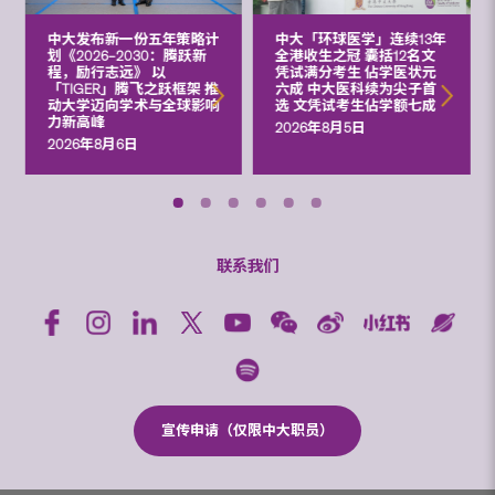
中大发布新一份五年策略计
中大「环球医学」连续13年
划《2026‒2030：腾跃新
全港收生之冠 囊括12名文
程，励行志远》 以
凭试满分考生 佔学医状元
「TIGER」腾飞之跃框架 推
六成 中大医科续为尖子首
动大学迈向学术与全球影响
选 文凭试考生佔学额七成
力新高峰
2026年8月5日
2026年8月6日
联系我们
宣传申请（仅限中大职员）