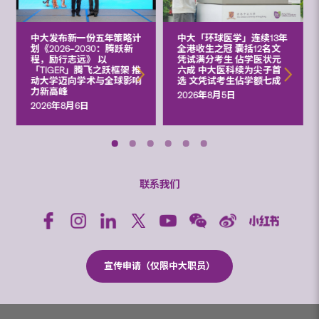
中大发布新一份五年策略计
中大「环球医学」连续13年
划《2026‒2030：腾跃新
全港收生之冠 囊括12名文
程，励行志远》 以
凭试满分考生 佔学医状元
「TIGER」腾飞之跃框架 推
六成 中大医科续为尖子首
动大学迈向学术与全球影响
选 文凭试考生佔学额七成
力新高峰
2026年8月5日
2026年8月6日
联系我们
宣传申请（仅限中大职员）