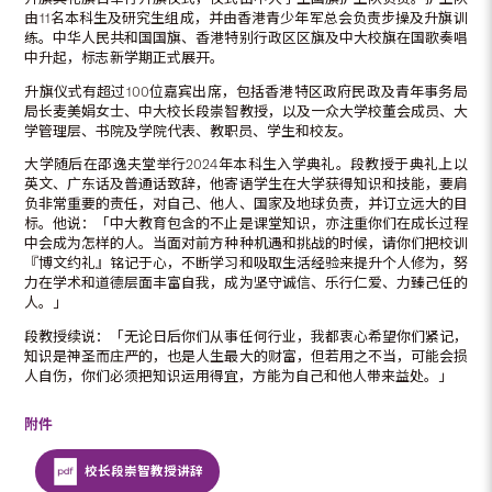
由11名本科生及研究生组成，并由香港青少年军总会负责步操及升旗训
练。中华人民共和国国旗、香港特别行政区区旗及中大校旗在国歌奏唱
中升起，标志新学期正式展开。
升旗仪式有超过100位嘉宾出席，包括香港特区政府民政及青年事务局
局长麦美娟女士、中大校长段崇智教授，以及一众大学校董会成员、大
学管理层、书院及学院代表、教职员、学生和校友。
大学随后在邵逸夫堂举行2024年本科生入学典礼。段教授于典礼上以
英文、广东话及普通话致辞，他寄语学生在大学获得知识和技能，要肩
负非常重要的责任，对自己、他人、国家及地球负责，并订立远大的目
标。他说：「中大教育包含的不止是课堂知识，亦注重你们在成长过程
中会成为怎样的人。当面对前方种种机遇和挑战的时候，请你们把校训
『博文约礼』铭记于心，不断学习和吸取生活经验来提升个人修为，努
力在学术和道德层面丰富自我，成为坚守诚信、乐行仁爱、力臻己任的
人。」
段教授续说：「无论日后你们从事任何行业，我都衷心希望你们紧记，
知识是神圣而庄严的，也是人生最大的财富，但若用之不当，可能会损
人自伤，你们必须把知识运用得宜，方能为自己和他人带来益处。」
附件
校长段崇智教授讲辞