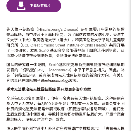
先天性巨结肠症（Hirschsprung’s Disease）是新生婴儿中常见的肠胃
蠕动障碍，当中涉及不同基因突变。为了解这疾病的发病机制，香港中
文大学（中大）联同香港大学（港大），和英国伦敦大学学院儿童健康
研究所（UCL Great Ormond Street Institute of Child Health）共同开展
了一项研究，发现 Sox10 基因突变会阻碍神经干细胞迁移到肠道，从
而减少肠道中神经细胞数量，令肠道无法正常蠕动。
团队的研究进一步证明，Sox10基因突变与负责调节肠道神经细胞早期
发育的「钙黏蛋白-19」（cadherin-19）水平下降息息相关。因此，补
充「钙黏蛋白-19」或有望成为先天性巨结肠症的新治疗方向。有关研
究结果已在国际期刊
Gastroenterology
发表。
手术无法根治先天性巨结肠症
需开发更多治疗方案
全球每5,000名新生婴儿，便有一名患有先天性巨结肠症。这种疾病在
华人中更为常见，每3,500名新生婴儿中就有一人发病。患者会有不同
长度的消化道无法正常伸展或收缩（即肠道蠕动/运动障碍），他们出
生后立即出现排便困难，导致排泄物积存肠道和结肠扩大，严重个案会
腹部胀大，没有及时治疗更可致命。
港大医学院外科学系小儿外科讲座教授
谭广亨教授
表示：「患有先天性