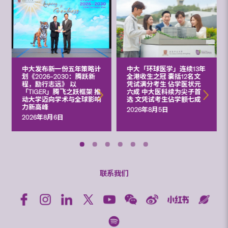
中大发布新一份五年策略计
中大「环球医学」连续13年
划《2026‒2030：腾跃新
全港收生之冠 囊括12名文
程，励行志远》 以
凭试满分考生 佔学医状元
「TIGER」腾飞之跃框架 推
六成 中大医科续为尖子首
动大学迈向学术与全球影响
选 文凭试考生佔学额七成
力新高峰
2026年8月5日
2026年8月6日
联系我们