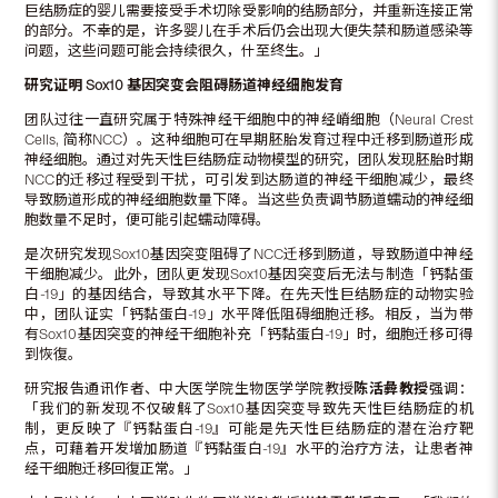
巨结肠症的婴儿需要接受手术切除受影响的结肠部分，并重新连接正常
的部分。不幸的是，许多婴儿在手术后仍会出现大便失禁和肠道感染等
问题，这些问题可能会持续很久，什至终生。」
研究证明
Sox10
基因突变会阻碍肠道神经细胞发育
团队过往一直研究属于特殊神经干细胞中的神经嵴细胞（Neural Crest
Cells, 简称NCC）。这种细胞可在早期胚胎发育过程中迁移到肠道形成
神经细胞。通过对先天性巨结肠症动物模型的研究，团队发现胚胎时期
NCC的迁移过程受到干扰，可引发到达肠道的神经干细胞减少，最终
导致肠道形成的神经细胞数量下降。当这些负责调节肠道蠕动的神经细
胞数量不足时，便可能引起蠕动障碍。
是次研究发现Sox10基因突变阻碍了NCC迁移到肠道，导致肠道中神经
干细胞减少。此外，团队更发现Sox10基因突变后无法与制造「钙黏蛋
白-19」的基因结合，导致其水平下降。在先天性巨结肠症的动物实验
中，团队证实「钙黏蛋白-19」水平降低阻碍细胞迁移。相反，当为带
有Sox10基因突变的神经干细胞补充「钙黏蛋白-19」时，细胞迁移可得
到恢復。
研究报告通讯作者、中大医学院生物医学学院教授
陈活彜教授
强调：
「我们的新发现不仅破解了Sox10基因突变导致先天性巨结肠症的机
制，更反映了『钙黏蛋白-19』可能是先天性巨结肠症的潜在治疗靶
点，可藉着开发增加肠道『钙黏蛋白-19』水平的治疗方法，让患者神
经干细胞迁移回復正常。」