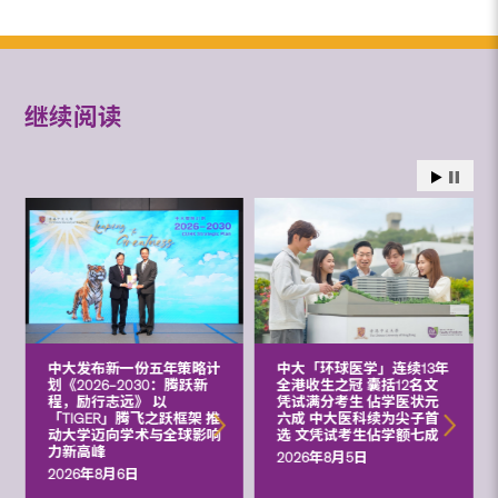
继续阅读
中大发布新一份五年策略计
中大「环球医学」连续13年
划《2026‒2030：腾跃新
全港收生之冠 囊括12名文
程，励行志远》 以
凭试满分考生 佔学医状元
「TIGER」腾飞之跃框架 推
六成 中大医科续为尖子首
动大学迈向学术与全球影响
选 文凭试考生佔学额七成
力新高峰
2026年8月5日
2026年8月6日