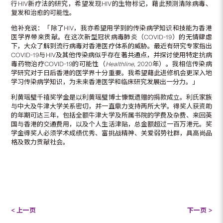
行HIV新疗法的研究，希望发现HIV的生物标记，藉此预测清除病毒、
复发和治愈的可能性。
他补充说：「除了HIV，我亦希望用学到的传染病学知识和技能为香港
医学界带来贡献。在这次新型冠状病毒肺炎（COVID-19）的无情肆虐
下，大众了解到流行病毒对香港医疗体系的威胁。最近有研究专家指出
COVID-19与HIV及其他传染病似乎存在著共通点，并探讨使用特定抗病
毒药物治疗COVID-19的可能性（
Healthline
, 2020年）。我相信传染病
学研究对于日后香港的医学界十分重要。我希望藉此进修机会更深入地
学习传染病学知识，为未来香港医学和临床研究发展出一分力。」
利黄瑶璧千禧奖学金是以利黄瑶璧博士慷慨遗赠的捐款成立。利氏家族
与中大及牛津大学关系密切，并一直鼎力支持两所大学。得奖人获资助
的年期可达三年，包括全额牛津大学及所属书院的学费及杂费、来回英
国与香港的交通费用，以及个人生活津贴，总金额超过一百万港元。奖
学金得奖人必须学术成绩优秀、富挑战精神、关爱弱势社群，具高尚品
格及致力贡献社会。
< 上一页
下一页 >