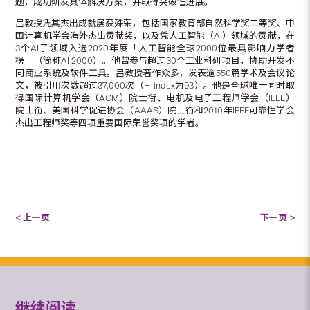
题，成功研发具体解决方案，并取得突破性进展。
吕教授凭其杰出成就屡获殊荣，包括国家教育部自然科学奖二等奖、中
国计算机学会海外杰出贡献奖，以及凭人工智能（AI）领域的贡献，在
3个AI子领域入选2020年度「人工智能全球2000位最具影响力学者
榜」（简称AI 2000）。他曾参与超过30个工业科研项目，协助开发不
同商业系统及软件工具。吕教授著作众多，发表逾550篇学术及会议论
文，被引用次数超过37,000次（H-index为93）。他是全球唯一同时取
得国际计算机学会（ACM）院士衔、电机及电子工程师学会（IEEE）
院士衔、美国科学促进协会（AAAS）院士衔和2010年IEEE可靠性学会
杰出工程师奖等四项重要国际荣誉奖项的学者。
< 上一页
下一页 >
继续阅读