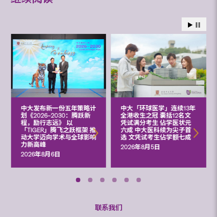
中大发布新一份五年策略计
中大「环球医学」连续13年
划《2026‒2030：腾跃新
全港收生之冠 囊括12名文
程，励行志远》 以
凭试满分考生 佔学医状元
「TIGER」腾飞之跃框架 推
六成 中大医科续为尖子首
动大学迈向学术与全球影响
选 文凭试考生佔学额七成
力新高峰
2026年8月5日
2026年8月6日
联系我们