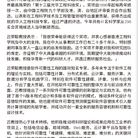
界最高殊荣的「第十三届光华工程科技奖」。奖项自1996年起每两年颁
授一次，由中国工程院九个学部及港、澳、台地区评审委员会作出甄
选，以表彰在工程科学技术及工程管理领域作出重要贡献、获得杰出成
就的华人工程科技专家。经过严谨的评选，今年共有41名科学家从296
名合资格候选人当中脱颖而出。
吕荣聪教授表示﹕「我很荣幸能获得这个奖项，并衷心感谢香港工程科
学院及中大的支持。我在中大从事教研工作已有二十多个年头，特别感
谢同事及家人一直以来的启发和鼓励。这个奖项不单是对我和研究团队
的肯定，亦证明了中大具备卓越的科研环境。我期望中大能持续推动科
技发展，积极孕育新一代的科研人才，并透过教研服务社会。」
吕荣聪教授是软件可靠性工程的国际知名专家，多年来专注于软件工程
的理论与实践，包括可靠性计算、分布式系统、云计算、服务计算、大
数据分析学及机器学习，特别在软件可靠性建模、评量、分析与应用
上，作出了重大贡献。在开拓软件可靠性工程的整体方法与前沿技术方
面，吕教授提出了一系列软件可靠性建模的创新理论与实践方法。他构
建了首个N版本程式设计和多版本软件设计的模式，推动多样化设计与
容错软件的发展。他也是将软件可靠性预测模型和软件容错技术引入服
务计算领域的先驱学者，并成功开创一套全新的服务容错机制和可靠性
设计技术。
吕教授热心于技术转移。他积极推动将科研理论和成果应用在工业界的
项目上，包括电信设备、局域网路、Web服务，云计算平台及智能手
机。他针对软件可靠性「难建模、难探测、难定量、难分析」的关键问