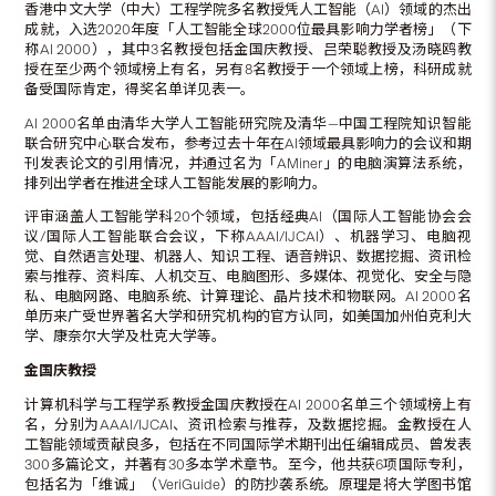
香港中文大学（中大）工程学院多名教授凭人工智能（AI）领域的杰出
成就，入选2020年度「人工智能全球2000位最具影响力学者榜」（下
称AI 2000），其中3名教授包括金国庆教授、吕荣聪教授及汤晓鸥教
授在至少两个领域榜上有名，另有8名教授于一个领域上榜，科研成就
备受国际肯定，得奖名单详见表一。
AI 2000名单由清华大学人工智能研究院及清华—中国工程院知识智能
联合研究中心联合发布，参考过去十年在AI领域最具影响力的会议和期
刊发表论文的引用情况，并通过名为「AMiner」的电脑演算法系统，
排列出学者在推进全球人工智能发展的影响力。
评审涵盖人工智能学科20个领域，包括经典AI（国际人工智能协会会
议/国际人工智能联合会议，下称AAAI/IJCAI）、机器学习、电脑视
觉、自然语言处理、机器人、知识工程、语音辨识、数据挖掘、资讯检
索与推荐、资料库、人机交互、电脑图形、多媒体、视觉化、安全与隐
私、电脑网路、电脑系统、计算理论、晶片技术和物联网。AI 2000名
单历来广受世界著名大学和研究机构的官方认同，如美国加州伯克利大
学、康奈尔大学及杜克大学等。
金国庆教授
计算机科学与工程学系教授金国庆教授在AI 2000名单三个领域榜上有
名，分别为AAAI/IJCAI、资讯检索与推荐，及数据挖掘。金教授在人
工智能领域贡献良多，包括在不同国际学术期刊出任编辑成员、曾发表
300多篇论文，并著有30多本学术章节。至今，他共获6项国际专利，
包括名为「维诚」（VeriGuide）的防抄袭系统。原理是将大学图书馆