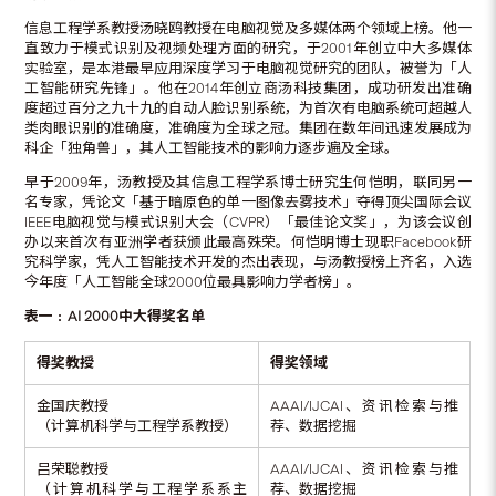
信息工程学系教授汤晓鸥教授在电脑视觉及多媒体两个领域上榜。他一
直致力于模式识别及视频处理方面的研究，于2001年创立中大多媒体
实验室，是本港最早应用深度学习于电脑视觉研究的团队，被誉为「人
工智能研究先锋」。他在2014年创立商汤科技集团，成功研发出准确
度超过百分之九十九的自动人脸识别系统，为首次有电脑系统可超越人
类肉眼识别的准确度，准确度为全球之冠。集团在数年间迅速发展成为
科企「独角兽」，其人工智能技术的影响力逐步遍及全球。
早于2009年，汤教授及其信息工程学系博士研究生何恺明，联同另一
名专家，凭论文「基于暗原色的单一图像去雾技术」夺得顶尖国际会议
IEEE电脑视觉与模式识别大会（CVPR）「最佳论文奖」，为该会议创
办以来首次有亚洲学者获颁此最高殊荣。何恺明博士现职Facebook研
究科学家，凭人工智能技术开发的杰出表现，与汤教授榜上齐名，入选
今年度「人工智能全球2000位最具影响力学者榜」。
表一﹕
AI 2000
中大得奖名单
得奖教授
得奖领域
金国庆教授
AAAI/IJCAI、资讯检索与推
（计算机科学与工程学系教授）
荐、数据挖掘
吕荣聪教授
AAAI/IJCAI、资讯检索与推
（计算机科学与工程学系系主
荐、数据挖掘