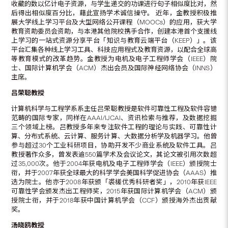
收藏的数以亿计电子资源，与学生递交的功课进行句子相似度比对，然
后得出相似度百分比，藉此宣扬学术诚信操守。 近年，金教授积极推
展大学线上学习平台及大型网络公开课程（MOOCs）的应用，获大学
教育资助委员会资助，与本港其他院校携手合作，创建本港首个支援线
上学习的一站式资源分享平台「知识与教育云端平台（KEEP）」。该
平台汇集各种线上学习工具、科技应用程式及教育资源，以配合全球高
等教育模式的改革趋势。金教授为电机及电子工程师学会（IEEE）院
士、国际计算机学会（ACM）杰出会员及国际神经网络协会（INNS）
主席。
吕荣聪教授
计算机科学与工程学系系主任吕荣聪教授是软件可靠性工程及软件容错
范畴的国际专家，同样在AAAI/IJCAI、资讯检索与推荐，及数据挖掘
三个领域上榜。吕教授多年来专注软件工程的理论与实践、可靠性计
算、分布式系统、云计算、服务计算、大数据分析学及机器学习。他曾
参与超过30个工业科研项目，协助开发不少商业系统及软件工具。吕
教授著作众多，曾发表逾550篇学术及会议论文，其论文被引用次数超
过35,000次。他于2004年获电机及电子工程师学会（IEEE）颁授院士
衔，并于2007年获全球最大的科学学会美国科学促进协会（AAAS）推
选为院士。他亦于2008年获颁「裘槎优秀科研者奖」，2010年获IEEE
可靠性学会颁发杰出工程师奖，2015年获国际计算机学会（ACM）颁
授院士衔，并于2018年获中国计算机学会（CCF）颁授海外杰出贡献
奖。
汤晓鸥教授