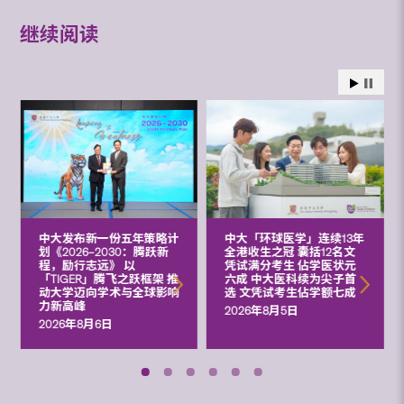
继续阅读
中大发布新一份五年策略计
中大「环球医学」连续13年
划《2026‒2030：腾跃新
全港收生之冠 囊括12名文
程，励行志远》 以
凭试满分考生 佔学医状元
「TIGER」腾飞之跃框架 推
六成 中大医科续为尖子首
动大学迈向学术与全球影响
选 文凭试考生佔学额七成
力新高峰
2026年8月5日
2026年8月6日