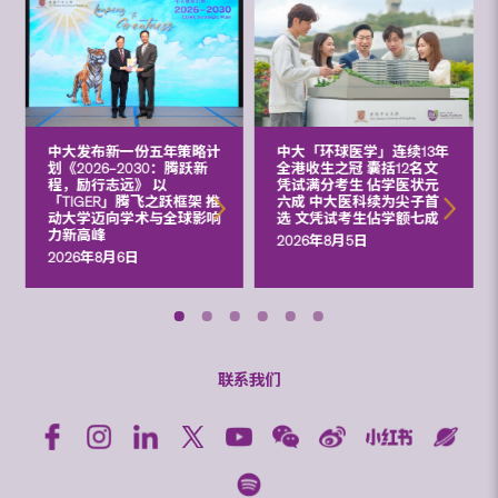
中大发布新一份五年策略计
中大「环球医学」连续13年
划《2026‒2030：腾跃新
全港收生之冠 囊括12名文
程，励行志远》 以
凭试满分考生 佔学医状元
「TIGER」腾飞之跃框架 推
六成 中大医科续为尖子首
动大学迈向学术与全球影响
选 文凭试考生佔学额七成
力新高峰
2026年8月5日
2026年8月6日
联系我们