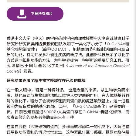
香港中文大学（中大）医学院药剂学院助理教授暨中大李嘉诚健康科学
研究所研究员
吴潍龙教授
的团队发明了一类化学小分子「O-GlcNAc糖
基化标靶嵌合体」（简称OGTAC），能精确调节和控制活细胞内蛋白
质的功能，有助开发多种慢性疾病的新疗法。此创新科技展示了以化学
方式调节细胞功能的方法，为科学界提供一种崭新的重要研究工具。研
究详情已于国际著名化学期刊《
Journal of the American Chemical
Society
》发表。
研究结果克服了糖生物学领域存在已久的挑战
在一般人眼中，糖是一种调味品，也是热量的来源。从生物学角度来
看，糖也有调节生物细胞功能以维护人类健康的作用。在人体糖基转移
酶的催化下，糖分子会被转移连接到蛋白质的氨基酸残基上，这一过程
被称为蛋白质的糖基化修饰。当中，「O-GlcNAc糖基化」是重要的一
员，目前已知有超过5,000种人类蛋白存在O-GlcNAc糖基化修饰，而
负责该修饰的糖基转移酶目前只有一种。
在蛋白底物（即被修饰的蛋白）多样而转移酶单一的机制下，因调控错
误导致功能紊乱的情况常常发生，这种紊乱什至与癌症、糖尿病及神经