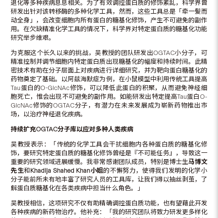
退化等多种疾病息息相关。为了有效调控蛋白质的修饰紊乱，科学界曾
研发出针对该转移酶的多种化学工具，然而，这些工具总是「牵一髮而
动全身」，会改变细胞内所有蛋白的糖基化修饰，产生不可避免的副作
用。在欠缺精准化学工具的情况下，科学界对特定蛋白质的糖基化功能
研究举步维艰。
为克服这个长久以来的挑战，吴教授的团队研发出OGTAC小分子，可
精准控制并调节细胞内特定蛋白质出现糖基化的幅度和持续时间。此精
密技术有助在分子层面上对疾病进行详细研究，并为靶向蛋白糖基化的
药物奠定了基础。以阿兹海默症为例，在小鼠模型中利用传统工具提高
Tau蛋白的O-GlcNAc修饰，可以降低此蛋白的积聚，从而避免神经细
胞死亡，惟会出现不可避免的副作用。如能研发出特定提高Tau蛋白O-
GlcNAc修饰的OGTAC分子，有潜力在未来发展成为崭新药物推出市
场，以治疗神经退化疾病。
持续扩充
OGTAC
分子库以应对多种人类疾病
吴教授表示：「传统的化学工具会干扰细胞内各种蛋白质的糖基化修
饰，要研究特定蛋白质的糖基化修饰曾经是『不可能任务』，导致这一
重要的研究领域进展缓慢。我非常感谢团队成员，特别是博士生
马博文
先生
和
Khadija Shahed Khan
小姐
的不懈努力，使得我们发明的化学小
分子能前所未有地丰富了研究人员的工具库，让我们得以抽丝剥茧，了
解蛋白质糖基化在各类疾病中担当什么角色。」
吴教授相信，这项研究不仅有助精确调控蛋白质功能，也有望藉此开发
各种疾病的新药物治疗。他补充：「我的研究团队将致力研发更多样化