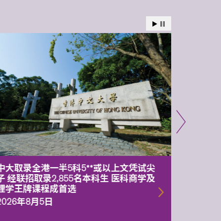
中大取录全港一半5科5**或以上文凭试尖
中大委
子 经联招取录2,855名本科生 医科商学及
理副校
理学王牌课程成首选
2026年
2026年8月5日