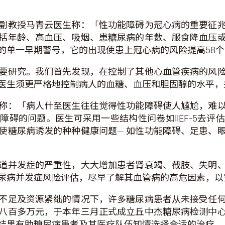
副教授马青云医生称：「性功能障碍为冠心病的重要征
括年龄、高血压、吸烟、患糖尿病的年数、服食降血压
的单一早期警号，它的出现使患上冠心病的风险提高58
要研究。我们首先发现，在控制了其他心血管疾病的风
医生须更严格地控制病人的血糖、血压和胆固醇的水平，
称：「病人什至医生往往觉得性功能障碍使人尴尬，难
碍的问题。医生可采用一些结构性问卷如IIEF-5去
使糖尿病诱发的种种健康问题— 如性功能障碍、足患、
道并发症的严重性，大大增加患者肾衰竭、截肢、失明
尿病并发症风险评估，尽早了解其血管病的高危因素，以
不足及资源紧绌的情况下，许多糖尿病患者从未接受任
八百多万元，于本年三月正式成立丘中杰糖尿病检测中
结果有助糖尿病患者及其医疗队伍知情选择合适的治疗。