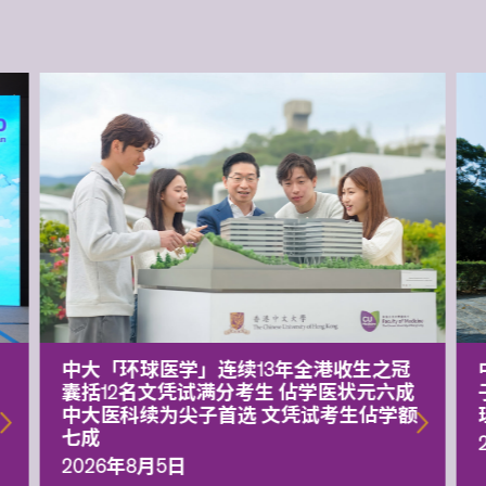
中大「环球医学」连续13年全港收生之冠
囊括12名文凭试满分考生 佔学医状元六成
中大医科续为尖子首选 文凭试考生佔学额
七成
2026年8月5日