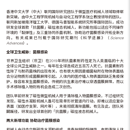
香港中文大学（中大）联同国际研究团队于微型医疗机械人领域取得崭
新突破。由中大工程学院机械与自动化工程学系张立教授领导的团队，
联同新加坡南洋理工大学、德国马普智能系统研究所等国际团队，成功
研发全球首款「抗菌膜」磁控液态机械人，新功能包括以适应不同操作
环境的「黏弹性」及三重协同杀菌机制，协助治疗菌膜感染开拓全新方
向。有关成果已刊载于国际研究期刊《科学进展》（
Science
Advances
）。
全球卫生威胁：菌膜感染
世界卫生组织（世卫）在2019年将抗菌素耐药性定为人类面临的十大
全球公共卫生威胁之一，每年在全球造成近五百万人死亡。抗菌素耐药
性除了与耐药菌株的出现有关，也有很大原因是细菌粘附在物体表面结
合分泌物质形成菌膜屏障引起。人体内的医疗植入物表面因缺乏免疫保
护，极容易发生菌膜感染。传统的抗生素治疗难以穿透菌膜屏障，而以
手术移除植入物则有机会造成二次创伤。
团队早前研发了磁性微型机械人用于清除植入物菌膜感染，不过经研究
发现，磁性水凝胶机械人虽可在简单形状管道内行动，却难以适应复杂
表面（如医疗支架、网片等），未能彻底清除菌膜。有见及此，团队另
闢蹊径，研发出全球首创的「抗菌膜」磁控液态机械人。
两大新增功能
协助治疗菌膜感染
机械人由动态交联磁性水凝胶组成，具备独特的黏弹性，有助清除人体