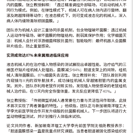
内的菌膜。张立教授解释：「透过精准调控外部磁场，可启动机械人不
同行为模式。例如，在弹性模式下，机械人可在病人体内进行旋转、翻
滚及跨越障碍等动作；在液态模式下，则可变成液态化的机械人，深入
病人体内缝隙清除顽固菌膜。」
团队亦为机械人设计三重协同杀菌机制，包含物理破坏菌膜：透过机械
人运动传导磁场，破坏菌膜的物理结构，削弱其保护作用；化学细菌灭
活：机械人会针对浮游细菌释放抗菌剂；智能吸附：最终机器人会菌膜
碎片结合，防止重复感染。
实测成效达
87%
未来冀推进临床应用
液态机械人的在治疗植入物感染的测试展现出卓越性能。治疗疝气的三
维医疗贴片经机械人处理后，菌膜减少84%；胆道支架上的间隙，经机
械人清除菌膜后，87%细菌失去活性。张立教授补充：「团队首创利用
内窥镜与X光的双导航技术，成功操控机械人穿越猪胆管内的金属支
架。另外，团队亦利用老鼠作对照实验，发现植入物受感染的老鼠经机
械人治疗后，在12天内完全恢復体重，发炎反应更降低了40%。」
张立教授指：「传统微型机械人通常要在力量与灵活性间作取捨，此技
术首次实现了两者兼备的特性。」他续指，团队正与新加坡南洋理工大
学李光前医学院合作开发升级版的抗菌膜机械人，下一步团队将进行大
型动物模型测试，并计划推行人体临床试验。
论文共同作者、新加坡南洋理工大学李光前医学院沈祖尧教授表示：
「胆道菌膜感染一直是我重点研究课题。当患者胆道被固化感染组织完