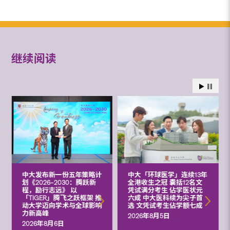
继续阅读
中大发布新一份五年策略计
中大「环球医学」连续13年
划《2026‒2030：腾跃新
全港收生之冠 囊括12名文
程，励行志远》 以
凭试满分考生 佔学医状元
「TIGER」腾飞之跃框架 推
六成 中大医科续为尖子首
动大学迈向学术与全球影响
选 文凭试考生佔学额七成
力新高峰
2026年8月5日
2026年8月6日