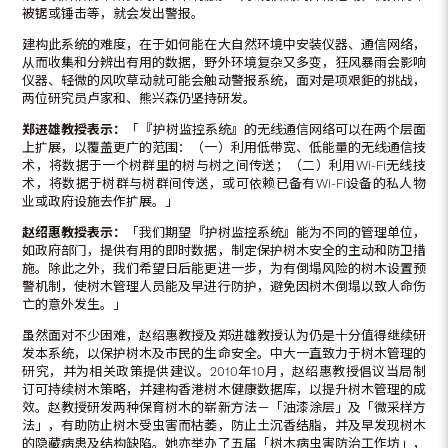
被锯或锤击等，就会发出警报。
建构此系统的难度，在于如何能在大自然环境中安装仪器、通信网络，
从而收集和分辨出有用的数据，野外环境复杂又多变，狂风暴雨会影响
仪器、轻微的风吹草动就可能会触动警报系统，面对是项艰鉅的挑战，
两位研究员卢家和、熊兴森仍坚持研发。
郑进雄教授
表示：
「
『
护树监控系统
』
的无线通信网络可以在两个层面
上扩展，以覆盖更广的范围：（一）利用低带宽、低能量的无线通信技
术，将数据于一个树群里的树与树之间传送；（二）利用Wi-Fi无线技
术，将数据于树群与树群间传送，或可依赖已备有Wi-Fi设备的私人物
业或政府设施去作扩展。」
赵绍惠
教授表示：
「我们期望
『
护树监控系统
』
能为不同的管理单位，
如政府部门，提供有用的即时数据，制定保护树木安全的主动和防卫措
施。除此之外，我们希望日后能更进一步，为有倒塌风险的树木设置预
警机制，使树木管理人员能及早进行防护，避免因树木倒塌以致人命伤
亡的意外发生。」
虽然面对不少困难，赵绍惠教授及郑进雄教授认为仍是十分值得继续研
发本系统，以保护树木及市民的生命安全。中大一直致力于树木管理的
研究，并为相关政策提供建议。2010年10月，赵绍惠教授倡议当局制
订可持续树木策略，并建构香港树木健康数据库，以提升树木管理的成
效。赵教授研发两种保育树木的崭新方法－「油漆涂层」及「微采样方
法」，有助防止树木受虫害而枯萎，防止土沉香结脂，并及早发现树木
的隐藏病患及结构缺陷。她亦举办了五届「树木病虫害防治工作坊」，