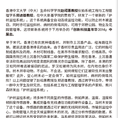
香港中文大学（中大）生命科学学院
赵绍惠
教授
伙拍系统工程与工程管
理学系
郑进雄教授
，在中大崇基学院的赞助下，研发了一个崭新的「护
树监控系统」。这个系统具备全自动连续监控功能，可以防止树木被盗
窃，同时亦可监控斜树、病树的倒塌风险，可用于郊野公园、物业及花
园管理等。这项崭新系统将于下月举办的
「创新科技嘉年华
2014
」
中
展出。
早于宋代，香港已有农民种植香树，并制作土沉香产品，经海路往外
销，据说这是香港得名的由来。由于香树珍贵且用途广泛，它的树脂可
制成香料及药用，木材可制线香，在黑市市场需求殷切、价格高昂。中
国国务院已将土沉香列为国家二级保护野生植物，而在香港，土沉香遭
非法砍伐再运回内地变卖图利的情况亦日益猖獗。除了香树，本港的罗
汉松同样难逃被偷窃的厄运。罗汉松被称为风水树，在内地也身价不
菲。树木并非动物，不会叫、不会逃，如何得知它们正被砍伐并发出警
报呢？此外，空心树未必一定会倒下，如何监控斜树、病树的倒塌风
险？以上问题促使了赵绍惠教授及郑进雄教授，透过跨学科合作，带领
一群中大学生及研究员，包括系统工程与工程管理学系的卢家和、熊兴
森研发出「护树监控系统」。
「护树监控系统」将多种不同类型的传感器，例如声波、温度、湿度和
倾斜度传感器等，集成到备有无线通信功能的硬件设备上。当树木安装
了这个设备，传感器的数据透过可扩展的无线网状网络，传输到监控中
心，协助管理人员全天候监察树木的状况。透过分析传感器的数据，系
统可以辨识树木所受到的外来刺激。当系统侦测到异常活动，例如树木