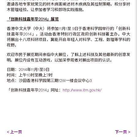
邀请各地专家就常见的树木病害阐述树木疾病及其控制策略，和分享树
木管理经验，让参加者学习和即场实践措施。
「创新科技嘉年华
2014
」展览
香港中文大学（中大）将参加11月1至 9日于香港科学园举行的「创新科
技嘉年华2014」，活动由香港特别行政区政府创新科技署主办。中大
将展出十八项科研项目，冀能开启年轻人对科学、工程、数理等学科的
视野。
欢迎市民于展览期间亲临中大展位，了解上述科技及其他最新的创意发
明。展位内设有互动游戏，以加深参观者对展出项目的认识。
日期：2014年11月1至9日
时间：上午10时至晚上7时
地点：沙田香港科学园第三期12W一楼会议中心3
「创新科技嘉年华2014」网址：
http://www.itm.gov.hk/
< 上一页
下一页 >