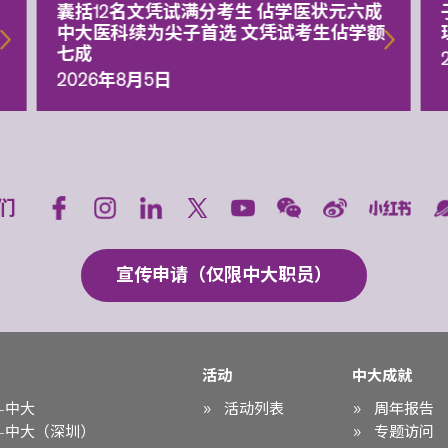
囊括12名文凭试满分考生 佔学医状元六成
中大医科续为尖子首选 文凭试考生佔学额
七成
2026年8月5日
们
宣传申请（仅限中大职员）
活动
中大成就
-中大
活动列表
周年报告
-中大（深圳）
专题访问