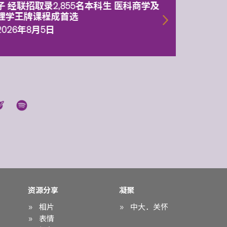
子 经联招取录2,855名本科生 医科商学及
理副校
理学王牌课程成首选
2026年
2026年8月5日
资源分享
凝聚
相片
中大．关怀
表情