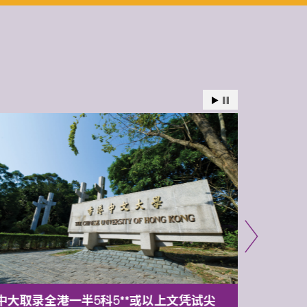
中大取录全港一半5科5**或以上文凭试尖
中大委