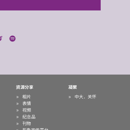
资源分享
凝聚
相片
中大．关怀
表情
视频
纪念品
刊物