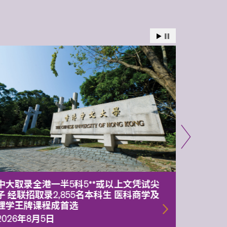
中大取录全港一半5科5**或以上文凭试尖
中大委
子 经联招取录2,855名本科生 医科商学及
理副校
理学王牌课程成首选
2026年
2026年8月5日