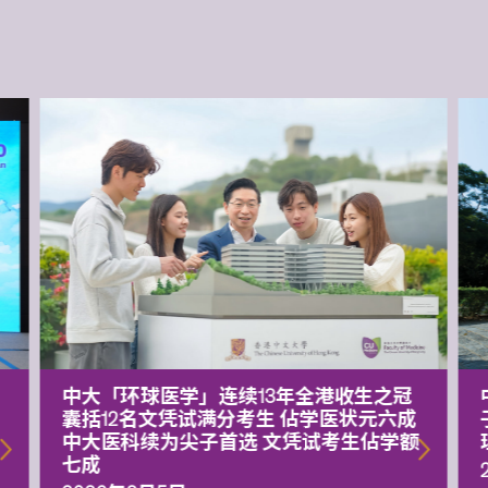
中大「环球医学」连续13年全港收生之冠
囊括12名文凭试满分考生 佔学医状元六成
中大医科续为尖子首选 文凭试考生佔学额
七成