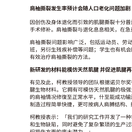
肩袖撕裂
发生率预计会随人口老化问题加剧
因创伤及身体退化而引致的肌腱撕裂十分普
手术修补。肩袖撕裂与退化息息相关，在急
肩袖撕裂问题影响广泛，包括运动员、劳
班，另衍生残疾补偿等问题；学生也有机会
有效治疗肩袖撕裂的方法。
新研发的材料能模仿天然肌腱
并促进肌腱再
有见及此，柯教授领导的团队根据诺贝尔奖
腱生物材料。它拥有可模仿天然肌腱的极强大
的肩袖情况修復至正常水平，什至能成功输
制造过程简单快捷，更可按病人肩膊结构、
柯教授表示：「我们的研究工作开发了一种
和生物缺陷，同时避免了复杂繁琐的生产过
织损伤方面的庞大潜力。」