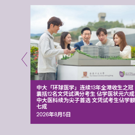
平台 推
中大「环球医学」连续13年全港收生之冠
囊括12名文凭试满分考生 佔学医状元六成
中大医科续为尖子首选 文凭试考生佔学
七成
2026年8月5日