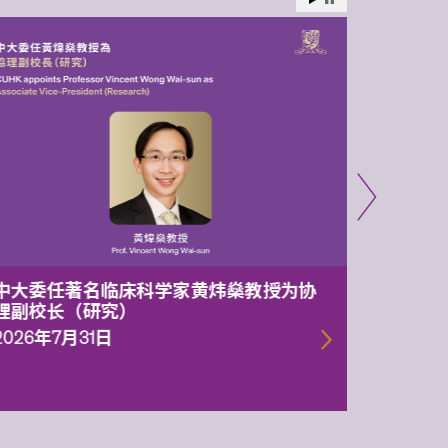
中大委任著名临床科学家黄炜燊教授为协
中大两
理副校长（研究）
1.05亿
一代智
2026年7月31日
2026年