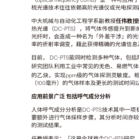
梳光谱技术往往依赖高阶光谱仪或光电探测
中大机械与自动化工程学系副教授
任伟教授
热光谱（DC-PTS），将气体传感提升
光纤时，会造成一种名为「外差干涉」的光
率的折射率调变，藉此获得精确的光谱信息
目前， DC-PTS能同时检测多种气体，包
研究团队利用工业中常见的无色、易燃气体
的乙炔，实现ppm级的气体探测灵敏度。相
（100毫升）的气体样本及更长的测试时间
应用前景广泛
包括呼气成分分析
人体呼气成分分析是DC-PTS技术其中
要额外进行气体採样步骤，其分析时间亦较
的测试结果。
任教授表示：「这是全球首个DC-PTS研