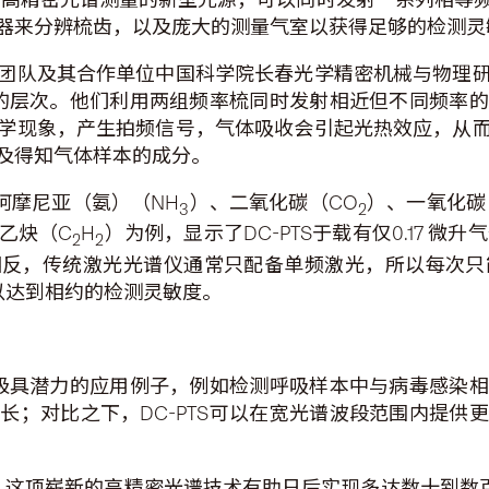
器来分辨梳齿，以及庞大的测量气室以获得足够的检测灵
团队及其合作单位中国科学院长春光学精密机械与物理
到新的层次。他们利用两组频率梳同时发射相近但不同频率
学现象，产生拍频信号，气体吸收会引起光热效应，从
及得知气体样本的成分。
括阿摩尼亚（氨）（NH
）、二氧化碳（CO
）、一氧化碳
3
2
乙炔（C
H
）为例，显示了DC-PTS于载有仅0.17 微
2
2
反，传统激光光谱仪通常只配备单频激光，所以每次只能测量
以达到相约的检测灵敏度。
一项极具潜力的应用例子，例如检测呼吸样本中与病毒感染
长；对比之下，DC-PTS可以在宽光谱波段范围内提供
究，这项崭新的高精密光谱技术有助日后实现多达数十到数百种