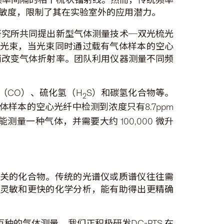
敏度，限制了其在实验室外的应用潜力。
研究所共同提出新型气体测量技术─双光梳光
的光束，当光束同时通过载有气体样本的空心
而改变气体折射率。团队利用仪器测量不同频
（CO）、硫化氢（H
S）和碳氢化合物等。
2
升气体样本的空心光纤中检测到浓度只有8.7ppm
一种气体，并需要大约 100,000 微升
相关的化合物。传统的光谱仪或质谱仪往往需
更灵敏和更快的化学分析，能有助得出更精确
的气体测量。我们正积极研发DC-PTS 在