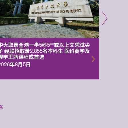
中大取录全港一半5科5**或以上文凭试尖
中大委
子 经联招取录2,855名本科生 医科商学及
理副校
理学王牌课程成首选
2026年
2026年8月5日