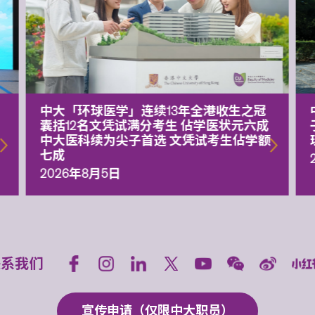
中大「环球医学」连续13年全港收生之冠
囊括12名文凭试满分考生 佔学医状元六成
中大医科续为尖子首选 文凭试考生佔学额
七成
2026年8月5日
联系我们
宣传申请（仅限中大职员）