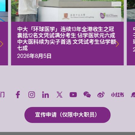
中大「环球医学」连续13年全港收生之冠
囊括12名文凭试满分考生 佔学医状元六成
中大医科续为尖子首选 文凭试考生佔学额
七成
2026年8月5日
们
宣传申请（仅限中大职员）