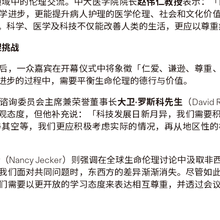
学领域中的伦理交流。中大医学院院长
赵伟仁教授
表示：「
学进步，更能提升病人护理的医学伦理、社会和文化价
。科学、医学及科技不仅能改善人类的生活，更应以尊重
理挑战
后，一众嘉宾在开幕仪式中将象徵「仁爱、谦逊、尊重
进步的过程中，需要平衡生命伦理的德行与价值。
nter）谘询委员会主席兼荣誉董事长
大卫
·
罗斯科先生
（Davi
乐观态度，但他补充说：「科技发展日新月异，我们需要
与其空等，我们更应积极考虑实际的情况，再从地区性的
授
（Nancy Jecker）则强调在全球生命伦理讨论中汲
我们面对共同问题时，东西方的差异渐渐消失。尽管如
们需要以更开放的学习态度来表达相互尊重，并透过会