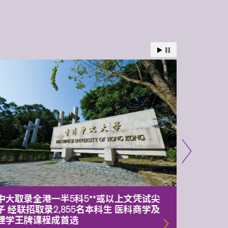
中大取录全港一半5科5**或以上文凭试尖
中大委
子 经联招取录2,855名本科生 医科商学及
理副校
理学王牌课程成首选
2026年