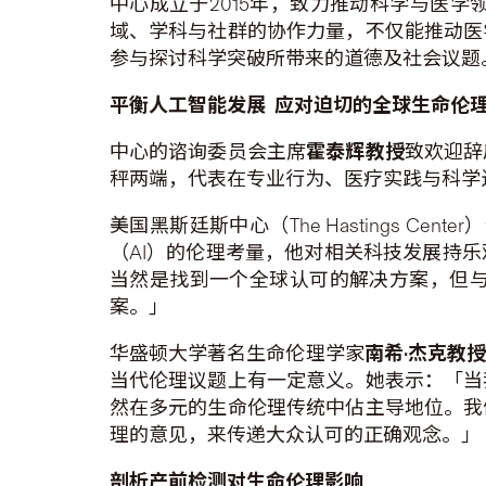
中心成立于2015年，致力推动科学与医
域、学科与社群的协作力量，不仅能推动医
参与探讨科学突破所带来的道德及社会议题
平衡人工智能发展
应对迫切的全球生命伦
中心的谘询委员会主席
霍泰辉教授
致欢迎辞
秤两端，代表在专业行为、医疗实践与科学
美国黑斯廷斯中心（The Hastings Ce
（AI）的伦理考量，他对相关科技发展持
当然是找到一个全球认可的解决方案，但
案。」
华盛顿大学著名生命伦理学家
南希
·
杰克教
当代伦理议题上有一定意义。她表示：「当
然在多元的生命伦理传统中佔主导地位。我
理的意见，来传递大众认可的正确观念。」
剖析产前检测对生命伦理影响