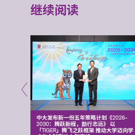
继续阅读
能力 有
中大发布新一份五年策略计划《2026‒
污染
2030：腾跃新程，励行志远》 以
「TIGER」腾飞之跃框架 推动大学迈向学