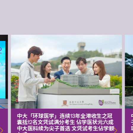
中大「环球医学」连续13年全港收生之冠
囊括12名文凭试满分考生 佔学医状元六成
中大医科续为尖子首选 文凭试考生佔学额