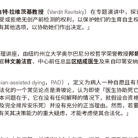
迪特
·
拉维茨基
教授
（Vardit Ravitsky）在专题
受或拒绝无创产前检测的权利，以保护她们的生育自主
有其他选项，以协助她们作出决定。」
命伦理讲座，由纽约州立大学奥尔巴尼分校哲学荣誉教授
邦
官
林文瀚法官
、中心前任总监
区结成医生
及来自印第安纳
cian-assisted dying，PAD），定义为病人一
法化的一个常见论点是滑坡论，认为即使『医生协助死
本问题在于，它在没有任何解释的情况下，就假设合资
及完全排斥安乐死）并没有充分的正当理由。然而，若
有关其决策能力的重大疑虑，才能考虑使其合法化。」