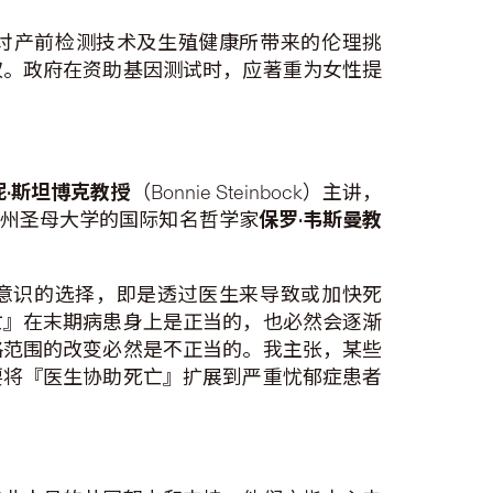
演讲中，探讨产前检测技术及生殖健康所带来的伦理挑
权。政府在资助基因测试时，应著重为女性提
妮
·
斯坦博克
教授
（Bonnie Steinbock）主讲，
州圣母大学的国际知名哲学家
保罗
·
韦斯曼教
种自愿且有意识的选择，即是透过医生来导致或加快死
亡』在末期病患身上是正当的，也必然会逐渐
格范围的改变必然是不正当的。我主张，某些
要将『医生协助死亡』扩展到严重忧郁症患者