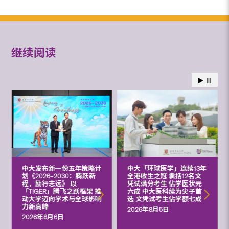
继续阅读
中大发布新一份五年策略计
中大「环球医学」连续13年
划《2026‒2030：腾跃新
全港收生之冠 囊括12名文
程，励行志远》 以
凭试满分考生 佔学医状元
「TIGER」腾飞之跃框架 推
六成 中大医科续为尖子首
动大学迈向学术与全球影响
选 文凭试考生佔学额七成
力新高峰
2026年8月5日
2026年8月6日