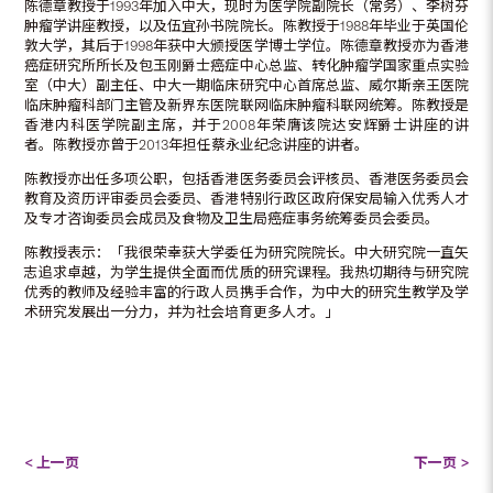
陈德章教授于1993年加入中大，现时为医学院副院长（常务）、李树芬
肿瘤学讲座教授，以及伍宜孙书院院长。陈教授于1988年毕业于英国伦
敦大学，其后于1998年获中大颁授医学博士学位。陈德章教授亦为香港
癌症研究所所长及包玉刚爵士癌症中心总监、转化肿瘤学国家重点实验
室（中大）副主任、中大一期临床研究中心首席总监、威尔斯亲王医院
临床肿瘤科部门主管及新界东医院联网临床肿瘤科联网统筹。陈教授是
香港内科医学院副主席，并于2008年荣膺该院达安辉爵士讲座的讲
者。陈教授亦曾于2013年担任蔡永业纪念讲座的讲者。
陈教授亦出任多项公职，包括香港医务委员会评核员、香港医务委员会
教育及资历评审委员会委员、香港特别行政区政府保安局输入优秀人才
及专才咨询委员会成员及食物及卫生局癌症事务统筹委员会委员。
陈教授表示：「我很荣幸获大学委任为研究院院长。中大研究院一直矢
志追求卓越，为学生提供全面而优质的研究课程。我热切期待与研究院
优秀的教师及经验丰富的行政人员携手合作，为中大的研究生教学及学
术研究发展出一分力，并为社会培育更多人才。」
< 上一页
下一页 >