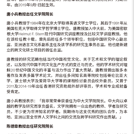
年，由2019年9月1日起生效。
唐小兵教授出任文学院院长
唐小兵教授于1984年在北京大学取得英语文学士学位，其后于1991年从
美国杜克大学取得文学哲学博士学位。唐教授加入中大前，为美国密歇
根大学Helmut F. Stern现代中国研究讲座教授及比较文学讲座教授。他
在该校任教十载，曾先后担任多个领导职位，包括中国研究中心副总
监、亚洲语言文化系副系主任及该学系的研究生事务总监。他也是新建
立的跨文化硕士项目的首任总监。
唐教授的研究范畴包括当代中国视觉文化、关于艺术和文学的理论叙
述，以及现代中国不同文化生产方式的变迁与历史。他的学术研究对理
解20世纪中国文化的丰富与活力作出了重大贡献。唐教授曾出版多本
著作及发表多篇学术论文，并出任多间知名高等院校包括哥伦比亚大
学、波士顿大学及爱荷华大学等的课程检讨委员会校外委员，又曾于
2011及2014-19年出任香港研究资助局外部评审员，学术和专业成就备
受肯定。
唐小兵教授表示：「我非常荣幸获委任为中大文学院院长。中大向以卓
越的教学及研究而享负盛名，文学院拥有一众出色的教师、学者及研究
员，不少更为世界知名的学者。我期待与这支优秀的团队合作，为本
地、亚洲以至全世界人文学科之间的交流及跨学科研究作出贡献。」
陈德章教授出任研究院院长