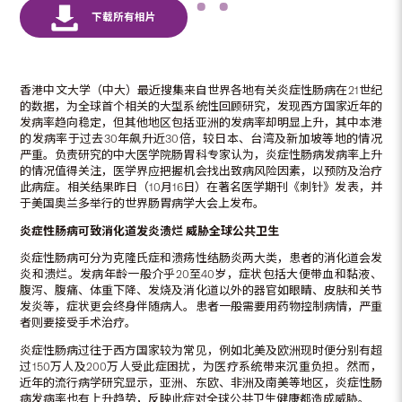
香港中文大学（中大）最近搜集来自世界各地有关炎症性肠病在21世纪
的数据，为全球首个相关的大型系统性回顾研究，发现西方国家近年的
发病率趋向稳定，但其他地区包括亚洲的发病率却明显上升，其中本港
的发病率于过去30年飙升近30倍，较日本、台湾及新加坡等地的情况
严重。负责研究的中大医学院肠胃科专家认为，炎症性肠病发病率上升
的情况值得关注，医学界应把握机会找出致病风险因素，以预防及治疗
此病症。相关结果昨日（10月16日）在著名医学期刊《刺针》发表，并
于美国奥兰多举行的世界肠胃病学大会上发布。
炎症性肠病可致消化道发炎溃烂
威胁全球公共卫生
炎症性肠病可分为克隆氏症和溃疡性结肠炎两大类，患者的消化道会发
炎和溃烂。发病年龄一般介乎20至40岁，症状包括大便带血和黏液、
腹泻、腹痛、体重下降、发烧及消化道以外的器官如眼睛、皮肤和关节
发炎等，症状更会终身伴随病人。患者一般需要用药物控制病情，严重
者则要接受手术治疗。
炎症性肠病过往于西方国家较为常见，例如北美及欧洲现时便分别有超
过150万人及200万人受此症困扰，为医疗系统带来沉重负担。然而，
近年的流行病学研究显示，亚洲、东欧、非洲及南美等地区，炎症性肠
病发病率也有上升趋势，反映此症对全球公共卫生健康都造成威胁。