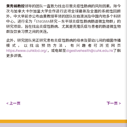
黄秀娟教授
领导的团队一直致力找出引致炎症性肠病的风险因素。除今
次与加拿大
卡尔加里
大学合作进行这项全球最新及全面的系统性回顾
外，中大早前亦公布由黄教授率领的团队伙拍澳洲及中国内地多个科研
中心，进行名为「ENIGMA研究－东半球炎症性肠病肠道微生物群」的
研究项目，旨在找出炎症性肠病、尤其是克隆氏症与患者的肠道微生物
群及饮食习惯之间的关连。
此外，研究团队另正研究患有炎症性肠病的母亲及婴幼儿间的细菌传播
模式，以找出预防方法，有兴趣者可浏览网页
https://www.cuhkibd.org/
，或电邮至
digestivehealth@cuhk.edu.hk
了解
更多详情。
< 上一页
下一页 >