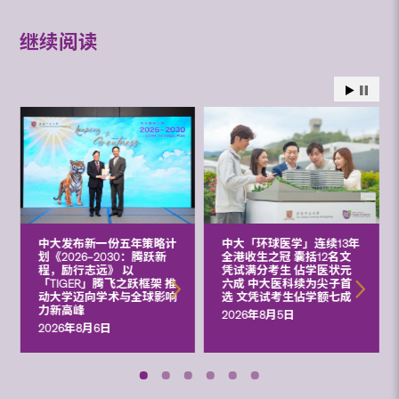
继续阅读
中大发布新一份五年策略计
中大「环球医学」连续13年
划《2026‒2030：腾跃新
全港收生之冠 囊括12名文
程，励行志远》 以
凭试满分考生 佔学医状元
「TIGER」腾飞之跃框架 推
六成 中大医科续为尖子首
动大学迈向学术与全球影响
选 文凭试考生佔学额七成
力新高峰
2026年8月5日
2026年8月6日