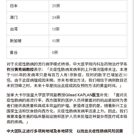
日本
25宗
澳门
24宗
台湾
13宗
新加坡
10宗
曼谷
6宗
对于炎症性肠病的流行病学模式转移，中大医学院内科及药物治疗学系
教授
黄秀娟教授
表示：「炎症性肠病发病率的上升情况值得关注，本港
于1985年的发病率只是每百万人有1宗新症，现时的数字已增加近30
倍。由于此症病理成因未明，亦未有根治方法，我们相信于病例数目还
未到顶峰之时，未来十年是找出此症成因及预防方法的黄金时间。」
加拿大
卡尔加里
大学医学院副教授
Gilaad KAPLAN医生
补充：「面对炎
症性肠病的高流行率，西方国家的医护人员将要面对的挑战是如何为患
者们提供高质量和具成本效益的护理。更值得注意的是，随著新兴工业
国家生活和饮食趋向西方化，炎症性肠病发病率迅速上升。因此，我们
需要准备完善的临床基础设施和医护人员来处理这种复杂而医疗成本极
高的疾病。」
中大团队正进行多项跨地域及本地研究 以找出炎症性肠病风险因素