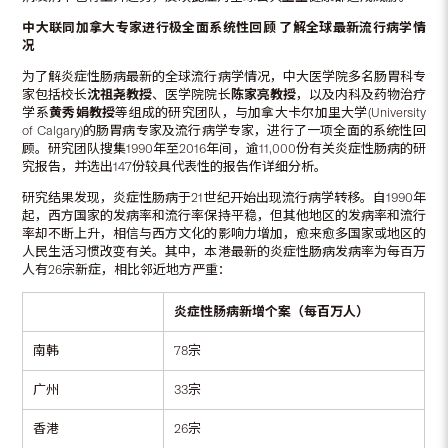
中大联同加拿大专家进行极全面系统性回顾
了解全球最新流行病学情
况
为了解炎症性肠病最新的全球流行病学情况，中大医学院多名肠胃科专
家包括校长
沈祖尧教授
、医学院院长
陈家亮教授
，以及内科及药物治疗
学系
黄秀娟教授
等组成的研究团队，与加拿大卡尔加里大学(University
of Calgary)的肠胃病专家及流行病学专家，进行了一项全面的系统性回
顾。研究团队搜集1990年至2016年间，逾11,000份有关炎症性肠病的研
究报告，并选出147份较具代表性的报告作详细分析。
研究结果发现，炎症性肠病于21世纪开始出现流行病学转移。自1990年
起，西方国家的发病率和流行率保持平稳，但其他地区的发病率和流行
率却不断上升，相信与西方文化的影响力增加，愈来愈多国家或地区的
人民生活习惯改变有关。其中，本港最新的炎症性肠病发病率为每百万
人有26宗新症，相比邻近地方严重：
炎症性肠病新增个案（每百万人）
南韩
78宗
广州
33宗
香港
26宗