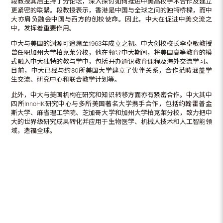
段教授其后主持了分论坛，深入探讨如何推进中美高校学术合作及建立
更紧密的联繫。段教授表示，香港是中国与全球之间的独特桥樑，而中
大亦肩负融会中国与西方的创校使命。因此，中大在促进中美交流之
中，发挥着重要作用。
中大与美国的渊源可追溯至1963年成立之初。中大创校校长李卓敏教授
曾任职加州大学柏克莱分校，他在领导中大期间，将美国高等教育的模
式融入中大独特的教与学中，包括开办通识教育课程及海外交流学习。
目前，中大已经与约80所美国大学建立了伙伴关系，合作范畴涵盖学
生交流、研究中心和联合教学计划等。
此外，中大与美国机构在研究和知识转移方面亦有紧密合作。中大其中
四所InnoHK研究中心与多所美国著名大学携手合作，包括约翰霍普金
斯大学、麻省理工学院、芝加哥大学和加州大学柏克莱分校，致力把中
大的世界级研究成果转化并应用于生物医学、机械人技术和人工智能领
域，造福全球。