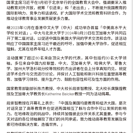
国家主席习近平在9月初于北京举行的全国教育大会中，强调要深入推
动教育对外开放，统筹「引进来」和「走出去」，不断提升我国教育的
国际影响力、竞争力和话语权。扩大国际学术交流和教育科研合作，为
推动全球教育事业发展贡献更多力量。
继2023年12月在香港中文大学（中大）成功举办首届「中美高水平大
学校长对话」，中大与北京大学于2024年9月23日在芝加哥大学共同召
开了第二届对话，以促进中国及美国大学间的学术交流和合作。该活动
响应了中国国家主席习近平最近的呼吁，加强中美大学协作，促进相互
理解，尤其在培养年轻人才方面。
活动匯聚了超过80名来自顶尖大学的代表，其中包括约30名大学领
袖。多位来自中国九校联盟、中大、芝加哥大学、哈佛大学、耶鲁大
学、加州大学洛杉矶分校等院校的杰出讲者在会上分享真知灼见，就促
进学术合作与交流进行讨论，并探讨人工智能和新兴科技在重塑高等教
育、加强学习体验、提升生产力、鼓励包容性和可及性方面的作用。
国家教育部副部长陈杰教授、中大校长段崇智教授、北大校长龚旗煌教
授及芝加哥大学教务长Katherine Baicker教授一同为活动揭幕。
段崇智教授在开幕礼上表示：「中国及美国均是教育和经济大国，是次
对话突显了高等教育界在促进两国相互了解与合作中可以发挥的影响
力。在地缘政治的挑战中，持续并加强彼此伙伴关系尤其重要。参与今
天对话的各位领袖展现了我们的共同承诺，致力推动高等教育发展及探
索可持续解决方案，造福世界。」