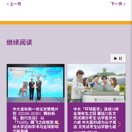
< 上一页
下一页 >
继续阅读
中大发布新一份五年策略计
中大「环球医学」连续13年
划《2026‒2030：腾跃新
全港收生之冠 囊括12名文
程，励行志远》 以
凭试满分考生 佔学医状元
「TIGER」腾飞之跃框架 推
六成 中大医科续为尖子首
动大学迈向学术与全球影响
选 文凭试考生佔学额七成
力新高峰