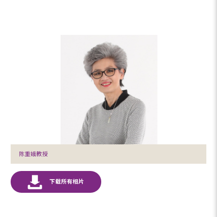
陈重娥教授