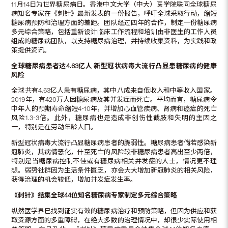
11月14日为世界糖尿病日。香港中文大学（中大）医学院联同全球糖尿
病知名专家在《刺针》最新发表的一份报告，呼吁全球采取行动，缩短
糖尿病预防和治理方面的差距。团队经过四年的合作，制定一份糖尿病
多元综合策略，包括重新设计临床工作流程和培训由非医生的工作人员
组成的糖尿病团队，以支持糖尿病治理，并持续收集资料，为实践和政
策提供资讯。
全
球
糖
尿病
患者达
4.63
亿人
新型冠状病
毒大流行凸显
患
糖尿病的
健
康
风
险
全球共有4.63亿人患有糖尿病，其中八成来自低收入和中等收入国家。
2019年，有420万人因糖尿病及其并发症而死亡。平均而言，糖尿病令
中年人的预期寿命缩短4-10年，并增加心血管疾病、肾病和癌症的死亡
风险1.3-3倍。此外，糖尿病也是造成非创伤性截肢和失明的主因之
一，特别是在劳动年龄人口。
新型冠状病毒大流行凸显糖尿病患者的脆弱性。糖尿病患者倘若感染新
冠肺炎，其病情恶化，什至死亡的风险较非糖尿病患者高出至少两倍，
特别是当糖尿病控制不佳或有糖尿病相关并发症的人士，情况更不理
想。弱势社群因为生活条件匮乏，亦会大大增加新冠肺炎的相关风险，
获得治理的机会较低，增加并发症发生率。
《刺针》
结
集全球
44
位知名糖尿病专家制定多元综合策略
纵然医学界已找到证实有效的糖尿病治疗和预防策略，但因为供应和获
取资源方面的多重障碍，在绝大多数的治理情况中，却很少实际使用相