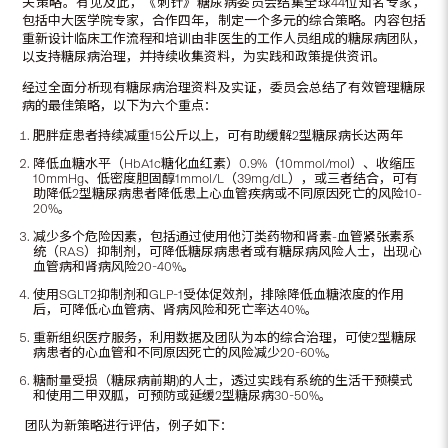
关策略。有见及此，《刺针》糖尿病委员会结集全球44位知名专家，
包括中大医学院专家，合作四年，制定一个多元的综合策略。内容包括
重新设计临床工作流程和培训由非医生的工作人员组成的糖尿病团队，
以支持糖尿病治理，并持续收集资料，为实践和政策提供资讯。
经过全面分析现有糖尿病治理资料及实证，委员会总结了有效管理糖尿
病的最佳策略，以下为六个重点：
肥胖症患者持续减重15公斤以上，可有助缓解2型糖尿病长达两年
降低血糖水平（HbA1c糖化血红素）0.9%（10mmol/mol）、收缩压
10mmHg、低密度胆固醇1mmol/L（39mg/dL），或三者结合，可有
助降低2型糖尿病患者降低患上心血管疾病或不同原因死亡的风险10-
20%。
减少多个危险因素，包括通过使用他汀类药物和肾素-血管紧张素系
统（RAS）抑制剂，可降低糖尿病患者或有糖尿病风险人士，出现心
血管病和肾病风险20-40%。
使用SGLT2抑制剂和GLP-1受体促效剂，排除降低血糖浓度的作用
后，可降低心血管病、肾病风险和死亡率达40%。
重新组织医疗服务，利用数据及团队为本的综合治理，可使2型糖尿
病患者的心血管和不同原因死亡的风险减少20-60%。
糖耐量受损（糖尿病前期)的人士，透过实践有系统的生活干预模式
和使用二甲双胍，可预防或延缓2型糖尿病30-50%。
团队为新策略进行评估，例子如下：