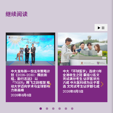
继续阅读
中大发布新一份五年策略计
中大「环球医学」连续13年
划《2026‒2030：腾跃新
全港收生之冠 囊括12名文
程，励行志远》 以
凭试满分考生 佔学医状元
「TIGER」腾飞之跃框架 推
六成 中大医科续为尖子首
动大学迈向学术与全球影响
选 文凭试考生佔学额七成
力新高峰
2026年8月5日
2026年8月6日