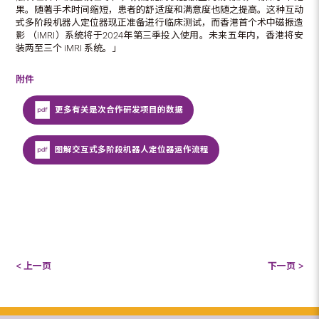
果。随著手术时间缩短，患者的舒适度和满意度也随之提高。这种互动
式多阶段机器人定位器现正准备进行临床测试，而香港首个术中磁振造
影 （iMRI）系统将于2024年第三季投入使用。未来五年内，香港将安
装两至三个 iMRI 系统。」
附件
更多有关是次合作研发项目的数据
图解交互式多阶段机器人定位器运作流程
< 上一页
下一页 >