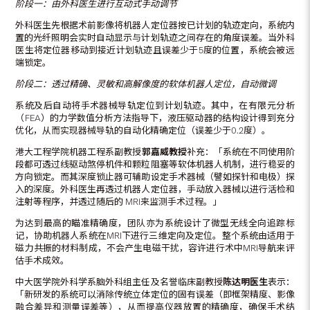
阶段一：由外科医生进行互动式手动调节
外科医生先根据术前影像将机器人定位器按已计划的轨迹定向，系统内
置的光纤照明会实时自动显示与计划轨迹之间存在的角度误差。当外科
医生将定位器移动到接近计划轨迹且误差少于5度的位置，系统会被远
端锁定。
阶段二：透过精确、灵敏和高解像度的软体机器人定位，自动微调
系统及后自动将手术器械导轨定位到计划轨迹。其中，在有限元分析
（FEA）的力学数值分析方法指导下，液压驱动器的结构设计得到充分
优化，从而实现器械导轨的自动化精确定位（误差少于0.2度）。
港大工程学院机器工程系副教授
郭嘉威教授
补充：「系统在不同使用阶
段都可透过线驱动煞停机件和颗粒阻塞等软体机器人机制，进行稳妥的
方向锁定。而其深度锁止器可辅助设定手术器械（譬如探针和电极）探
入的深度。外科医生再透过机器人定位器，手动放入器械以进行活检和
注射等程序，并透过随后的 MRI来监测手术过程。」
为达到最高的瞄准精确度，团队亦为系统设计了微型无线全向追踪标
记，协助机器人系统在MRI下进行三维定向及定位。整个系统由适用于
磁力共振的材料制成，不会产生电磁干扰，容许进行术中MRI导航来评
估手术成效。
中大医学院外科学系脑外科组主任及名誉临床副教授
陈达明医生
表示：
「新研发的系统可以消除传统立体定位的固有误差（即框架精度、影像
融合差异和测量误差等），从而提高仪器放置的精确度，确保手术结