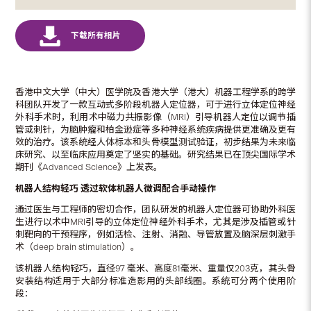
香港中文大学（中大）医学院及香港大学（港大）机器工程学系的跨学
科团队开发了一款互动式多阶段机器人定位器，可于进行立体定位神经
外科手术时，利用术中磁力共振影像（MRI）引导机器人定位以调节插
管或刺针，为脑肿瘤和柏金逊症等多种神经系统疾病提供更准确及更有
效的治疗。该系统经人体标本和头骨模型测试验证，初步结果为未来临
床研究、以至临床应用奠定了坚实的基础。研究结果已在顶尖国际学术
期刊《Advanced Science》上发表。
机器人结构轻巧 透过软体机器人微调配合手动操作
通过医生与工程师的密切合作，团队研发的机器人定位器可协助外科医
生进行以术中MRI引导的立体定位神经外科手术，尤其是涉及插管或针
刺靶向的干预程序，例如活检、注射、消融、导管放置及脑深层刺激手
术（deep brain stimulation）。
该机器人结构轻巧，直径97 毫米、高度81毫米、重量仅203克，其头骨
安装结构适用于大部分标准造影用的头部线圈。系统可分两个使用阶
段：