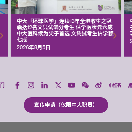
中大「环球医学」连续13年全港收生之冠
囊括12名文凭试满分考生 佔学医状元六成
中大医科续为尖子首选 文凭试考生佔学额
七成
2026年8月5日
们
宣传申请（仅限中大职员）