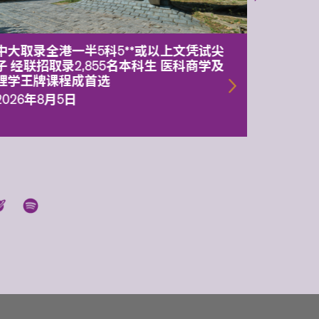
中大取录全港一半5科5**或以上文凭试尖
中大委
子 经联招取录2,855名本科生 医科商学及
理副校
理学王牌课程成首选
2026年
2026年8月5日