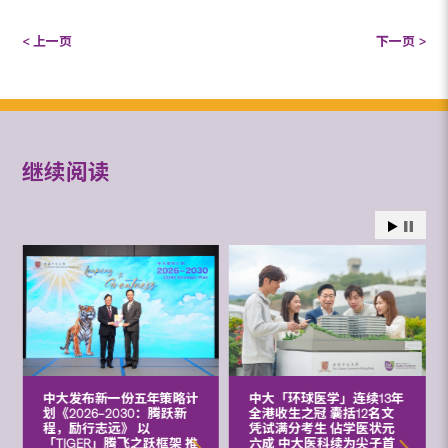
< 上一页
下一页 >
继续阅读
中大发布新一份五年策略计
中大「环球医学」连续13年
划《2026‒2030：腾跃新
全港收生之冠 囊括12名文
程，励行志远》 以
凭试满分考生 佔学医状元
「TIGER」腾飞之跃框架 推
六成 中大医科续为尖子首