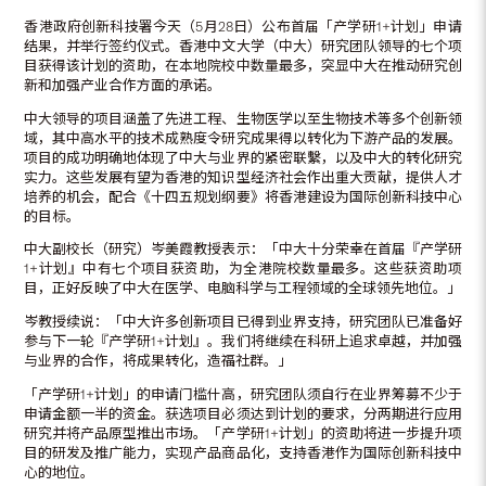
香港政府创新科技署今天（5月28日）公布首届「产学研1+计划」申请
结果，并举行签约仪式。香港中文大学（中大）研究团队领导的七个项
目获得该计划的资助，在本地院校中数量最多，突显中大在推动研究创
新和加强产业合作方面的承诺。
中大领导的项目涵盖了先进工程、生物医学以至生物技术等多个创新领
域，其中高水平的技术成熟度令研究成果得以转化为下游产品的发展。
项目的成功明确地体现了中大与业界的紧密联繫，以及中大的转化研究
实力。这些发展有望为香港的知识型经济社会作出重大贡献，提供人才
培养的机会，配合《十四五规划纲要》将香港建设为国际创新科技中心
的目标。
中大副校长（研究）岑美霞教授表示：「中大十分荣幸在首届『产学研
1+计划』中有七个项目获资助，为全港院校数量最多。这些获资助项
目，正好反映了中大在医学、电脑科学与工程领域的全球领先地位。」
岑教授续说：「中大许多创新项目已得到业界支持，研究团队已准备好
参与下一轮『产学研1+计划』。我们将继续在科研上追求卓越，并加强
与业界的合作，将成果转化，造福社群。」
「产学研1+计划」的申请门槛什高，研究团队须自行在业界筹募不少于
申请金额一半的资金。获选项目必须达到计划的要求，分两期进行应用
研究并将产品原型推出市场。「产学研1+计划」的资助将进一步提升项
目的研发及推广能力，实现产品商品化，支持香港作为国际创新科技中
心的地位。