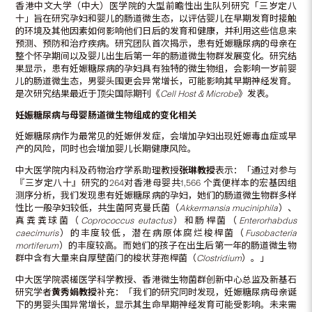
香港中文大学（中大）医学院的大型前瞻性出生队列研究「三岁定八
十」旨在研究孕妇和婴儿的肠道微生态，以评估婴儿在早期发育时接触
的环境及其他因素如何影响他们日后的发育和健康，并利用这些信息来
预测、预防和治疗疾病。研究团队首次揭示，患有妊娠糖尿病的母亲在
整个怀孕期间以及婴儿出生后第一年的肠道微生物群发展变化。研究结
果显示，患有妊娠糖尿病的孕妇具有独特的微生物组，会影响一岁前婴
儿的肠道微生态，男婴头围更会异常增长，可能影响其早期神经发育。
是次研究结果最近于顶尖国际期刊《
Cell Host & Microbe
》发表。
妊娠糖尿病与母婴肠道微生物组成的变化相关
妊娠糖尿病作为最常见的妊娠併发症，会增加孕妇出现妊娠毒血症或早
产的风险，同时也会增加婴儿长期健康风险。
中大医学院内科及药物治疗学系助理教授
张琳教授
表示：「通过对参与
『三岁定八十』研究的264对香港母婴共1,566 个粪便样本的宏基因组
测序分析，我们发现患有妊娠糖尿病的孕妇，她们的肠道微生物群多样
性比一般孕妇较低，共生菌阿克曼氏菌（
Akkermansia muciniphila
）、
真粪粪球菌（
Coprococcus eutactus
）和肠桿菌（
Enterorhabdus
caecimuris
）的丰度较低，潜在病原体腐烂梭桿菌（
Fusobacteria
mortiferum
）的丰度较高。而她们的孩子在出生后第一年的肠道微生物
群中含有大量来自厚壁菌门的梭状芽孢桿菌（
Clostridium
）。」
中大医学院裘槎医学科学教授、香港微生物菌群创新中心总监及新基石
研究学者
黄秀娟教授
补充：「我们的研究同时发现，妊娠糖尿病母亲诞
下的男婴头围异常增长，显示其生命早期神经发育可能受影响。未来需