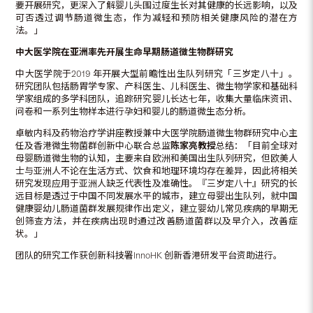
要开展研究，更深入了解婴儿头围过度生长对其健康的长远影响，以及
可否透过调节肠道微生态，作为减轻和预防相关健康风险的潜在方
法。」
中大医学院在亚洲率先开展生命早期肠道微生物群研究
中大医学院于2019 年开展大型前瞻性出生队列研究「三岁定八十」。
研究团队包括肠胃学专家、产科医生、儿科医生、微生物学家和基础科
学家组成的多学科团队，追踪研究婴儿长达七年，收集大量临床资讯、
问卷和一系列生物样本进行孕妇和婴儿的肠道微生态分析。
卓敏内科及药物治疗学讲座教授兼中大医学院肠道微生物群研究中心主
任及香港微生物菌群创新中心联合总监
陈家亮教授
总结：「目前全球对
母婴肠道微生物的认知，主要来自欧洲和美国出生队列研究，但欧美人
士与亚洲人不论在生活方式、饮食和地理环境均存在差异，因此将相关
研究发现应用于亚洲人缺乏代表性及准确性。『三岁定八十』研究的长
远目标是透过于中国不同发展水平的城市，建立母婴出生队列，就中国
健康婴幼儿肠道菌群发展规律作出定义，建立婴幼儿常见疾病的早期无
创筛查方法，并在疾病出现时通过改善肠道菌群以及早介入，改善症
状。」
团队的研究工作获创新科技署InnoHK 创新香港研发平台资助进行。