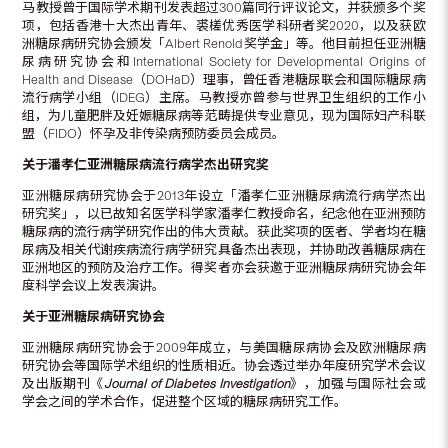
马教授曾于国际学术期刊发表超过300篇同行评议论文，并获颁多个奖
项，包括香港十大杰出青年、裘槎优秀医学科研者奖2020，以及获欧
洲糖尿病研究协会颁发「Albert Renold奖学金」等。他目前担任亚洲糖
尿病研究协会和International Society for Developmental Origins of
Health and Disease（DOHaD）理事，曾任香港糖尿联会和国际糖尿病
流行病学小组（IDEG）主席。马教授亦曾参与世界卫生组织的工作小
组，为儿童肥胖及妊娠糖尿病等范畴提供专业意见，现为国际妇产科联
盟（FIDO）怀孕及非传染病预防委员会成员。
关于
潘孝仁亚洲糖尿病流行病学杰出研究奖
亚洲糖尿病研究协会于2013年设立「潘孝仁亚洲糖尿病流行病学杰出
研究奖」，以已故知名医学科学家潘孝仁教授命名，纪念他在亚洲预防
糖尿病的流行病学研究作出的伟大贡献。获此奖项的医者、学者均在糖
尿病及相关代谢疾病流行病学研究具备杰出表现，并协助改善糖尿病在
亚洲地区的预防及治疗工作。得奖者亦会获邀于亚洲糖尿病研究协会年
度科学会议上发表演讲。
关于亚洲糖尿病研究
协
会
亚洲糖尿病研究协会于2009年成立，与美国糖尿病协会及欧洲糖尿病
研究协会等国际学术组织的性质相近。协会透过举办年度研究学术会议
及出版期刊《
Journal of Diabetes Investigation
》，加强与国际社会或
学会之间的学术合作，促进整个区域的糖尿病研究工作。