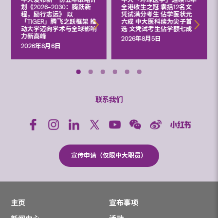
划《2026‒2030：腾跃新
全港收生之冠 囊括12名文
程，励行志远》 以
凭试满分考生 佔学医状元
「TIGER」腾飞之跃框架 推
六成 中大医科续为尖子首
动大学迈向学术与全球影响
选 文凭试考生佔学额七成
力新高峰
2026年8月5日
2026年8月6日
联系我们
宣传申请（仅限中大职员）
主页
宣布事项