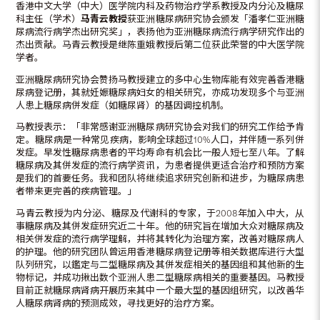
香港中文大学（中大）医学院内科及药物治疗学系教授及内分沁及糖尿
科主任（学术）
马青云教授
获亚洲糖尿病研究协会颁发「潘孝仁亚洲糖
尿病流行病学杰出研究奖」，表扬他为亚洲糖尿病流行病学研究作出的
杰出贡献。马青云教授是继陈重娥教授后第二位获此荣誉的中大医学院
学者。
亚洲糖尿病研究协会赞扬马教授建立的多中心生物库能有效完善香港糖
尿病登记册，其就妊娠糖尿病妇女的相关研究，亦成功发现多个与亚洲
人患上糖尿病併发症（如糖尿肾）的基因调控机制。
马教授表示：「非常感谢亚洲糖尿病研究协会对我们的研究工作给予肯
定。糖尿病是一种常见疾病，影响全球超过10%人口，并伴随一系列併
发症。早发性糖尿病患者的平均寿命有机会比一般人短七至八年。了解
糖尿病及其併发症的流行病学资讯，为患者提供更适合治疗和预防方案
是我们的首要任务。我和团队将继续追求研究创新和进步，为糖尿病患
者带来更完善的疾病管理。」
马青云教授为内分泌、糖尿及代谢科的专家，于2008年加入中大，从
事糖尿病及其併发症研究近二十年。他的研究旨在增加大众对糖尿病及
相关併发症的流行病学理解，并将其转化为治理方案，改善对糖尿病人
的护理。他的研究团队曾运用香港糖尿病登记册等相关数据库进行大型
队列研究，以鑑定与二型糖尿病及其併发症相关的基因组和其他新的生
物标记，并成功揪出数个亚洲人患二型糖尿病相关的重要基因。马教授
目前正就糖尿病肾病开展历来其中一个最大型的基因组研究，以改善华
人糖尿病肾病的预测成效，寻找更好的治疗方案。