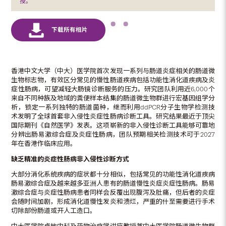
授。
香港中文大学（中大）医学院首次发现一系列与肠道炎症相关的肠道微
生物标志物，有效区分常见的慢性肠道疾病包括功能性消化道疾病及炎
症性肠病，可望减轻大肠镜诊断服务的压力。研究团队利用近6,000个
来自不同种族及地域的粪便样本结集的肠道微生物群进行宏基因组学分
析，锁定一系列独特的肠道菌种，继而利用ddPCR分子生物学检测技
术发明了全球首套非入侵性炎症性肠病诊断工具。研究结果最近于顶尖
国际期刊《自然医学》发表。这项崭新的非入侵性诊断工具能够可靠地
分辨出肠易激综合症及炎症性肠病，团队预期相关检测技术可于2027
年在香港作临床应用。
缺乏精准的炎症性肠病非入侵性诊断方式
大部分消化系统疾病的症状都十分相似，包括常见的功能性消化道疾病
肠易激综合症及越来越多亚洲人患有的肠道慢性炎症炎症性肠病。肠易
激综合症与炎症性肠病患者同样会反覆出现腹泻及肚痛，但后者的炎症
会随时间加剧，形成消化道慢性发炎和溃烂，严重的什至需要进行手术
切除部份肠道或开人工造口。