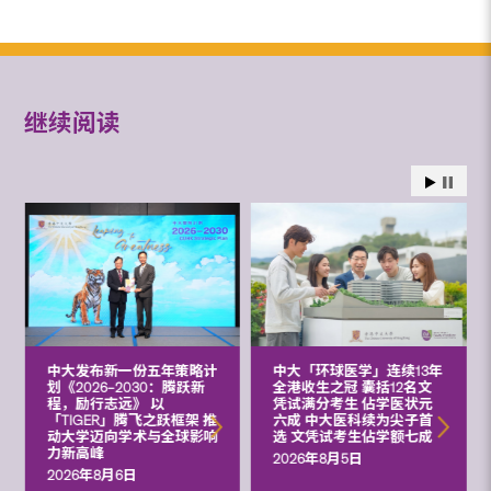
继续阅读
中大发布新一份五年策略计
中大「环球医学」连续13年
划《2026‒2030：腾跃新
全港收生之冠 囊括12名文
程，励行志远》 以
凭试满分考生 佔学医状元
「TIGER」腾飞之跃框架 推
六成 中大医科续为尖子首
动大学迈向学术与全球影响
选 文凭试考生佔学额七成
力新高峰
2026年8月5日
2026年8月6日