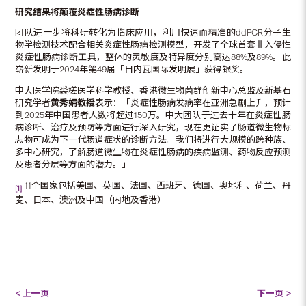
研究结果将颠覆炎症性肠病诊断
团队进一步将科研转化为临床应用，利用快速而精准的ddPCR分子生
物学检测技术配合相关炎症性肠病检测模型，开发了全球首套非入侵性
炎症性肠病诊断工具，整体的灵敏度及特异度分别高达88%及89%。此
崭新发明于2024年第49届「日内瓦国际发明展」获得银奖。
中大医学院裘槎医学科学教授、香港微生物菌群创新中心总监及新基石
研究学者
黄秀娟教授
表示：「炎症性肠病发病率在亚洲急剧上升，预计
到2025年中国患者人数将超过150万。中大团队于过去十年在炎症性肠
病诊断、治疗及预防等方面进行深入研究，现在更证实了肠道微生物标
志物可成为下一代肠道症状的诊断方法。我们将进行大规模的跨种族、
多中心研究，了解肠道微生物在炎症性肠病的疾病监测、药物反应预测
及患者分层等方面的潜力。」
11个国家包括美国、英国、法国、西班牙、德国、奥地利、荷兰、丹
[1]
麦、日本、澳洲及中国（内地及香港）
< 上一页
下一页 >