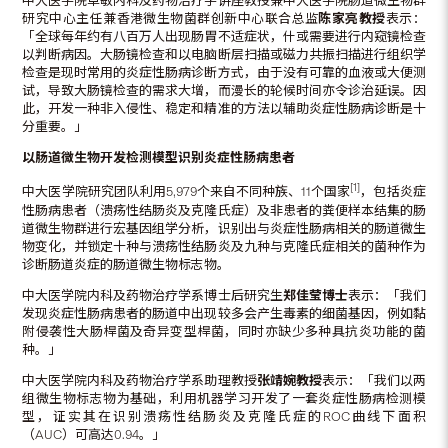
中大医学院卓敏内科及药物治疗学讲座教授兼中大医学院肠道微生物群
研究中心主任兼香港微生物菌群创新中心联合总监
陈家亮教授
表示：
「全球每年约有八百万人出现肠胃不适症状，什或需要进行内窥镜检查
以判断病因。大肠镜检查和以电脑断层扫描或磁力共振扫描进行组织学
检查是现时常用的炎症性肠病诊断方式，由于没有可靠的血液或大便测
试，导致大肠镜检查的需求大增，而漫长的轮候时间亦令诊治延误。因
此，开发一种非入侵性、稳定和精准的方法以辅助炎症性肠病诊断是十
分重要。」
以肠道微生物开发检测模型识别炎症性肠病患者
[1]
中大医学院研究团队利用5,979个来自不同种族、11个国家
，包括炎症
性肠病患者（溃疡性结肠炎及克隆氏症）及非患者的粪便样本结集的肠
道微生物群进行宏基因组学分析，识别出与炎症性肠病相关的肠道微生
物变化，并锁定十种与溃疡性结肠炎及九种与克隆氏症相关的菌种作为
诊断肠道炎症的肠道微生物标志物。
中大医学院内科及药物治疗学系博士后研究生
郑佳莹博士
表示：「我们
发现炎症性肠病患者的肠道中出现较多会产生毒素的细菌基因，例如黏
附侵袭性大肠桿菌及奇异变型桿菌，同时亦缺少多种具抗炎功能的菌
种。」
中大医学院内科及药物治疗学系助理教授
张靖婉教授
表示：「我们以两
组微生物标志物为基础，利用机器学习开发了一套炎症性肠病检测模
型，证实其在识别溃疡性结肠炎及克隆氏症的ROC曲线下面积
（AUC）可高达0.94。」