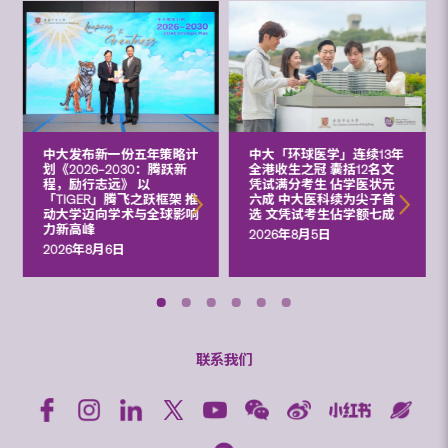
中大发布新一份五年策略计
中大「环球医学」连续13年
划《2026‒2030：腾跃新
全港收生之冠 囊括12名文
程，励行志远》 以
凭试满分考生 佔学医状元
「TIGER」腾飞之跃框架 推
六成 中大医科续为尖子首
动大学迈向学术与全球影响
选 文凭试考生佔学额七成
力新高峰
2026年8月5日
2026年8月6日
联系我们