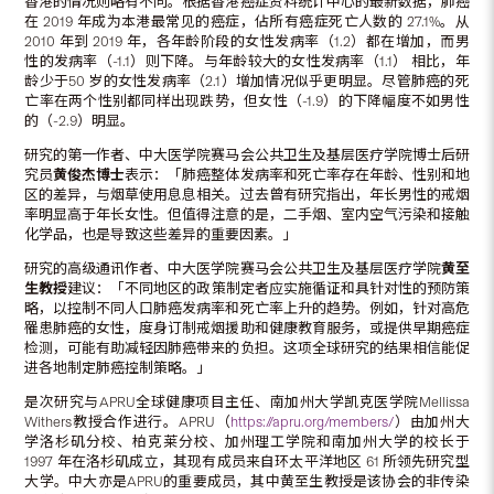
香港的情况则略有不同。根据香港癌症资料统计中心的最新数据，肺癌
在 2019 年成为本港最常见的癌症，佔所有癌症死亡人数的 27.1%。从
2010 年到 2019 年，各年龄阶段的女性发病率（1.2）都在增加，而男
性的发病率（-1.1）则下降。与年龄较大的女性发病率（1.1） 相比，年
龄少于50 岁的女性发病率（2.1）增加情况似乎更明显。尽管肺癌的死
亡率在两个性别都同样出现跌势，但女性（-1.9）的下降幅度不如男性
的（-2.9）明显。
研究的第一作者、中大医学院赛马会公共卫生及基层医疗学院博士后研
究员
黄俊杰博士
表示：「肺癌整体发病率和死亡率存在年龄、性别和地
区的差异，与烟草使用息息相关。过去曾有研究指出，年长男性的戒烟
率明显高于年长女性。但值得注意的是，二手烟、室内空气污染和接触
化学品，也是导致这些差异的重要因素。」
研究的高级通讯作者、中大医学院赛马会公共卫生及基层医疗学院
黄至
生教授
建议：「不同地区的政策制定者应实施循证和具针对性的预防策
略，以控制不同人口肺癌发病率和死亡率上升的趋势。例如，针对高危
罹患肺癌的女性，度身订制戒烟援助和健康教育服务，或提供早期癌症
检测，可能有助减轻因肺癌带来的负担。这项全球研究的结果相信能促
进各地制定肺癌控制策略。」
是次研究与APRU全球健康项目主任、南加州大学凯克医学院Mellissa
Withers教授合作进行。APRU（
https://apru.org/members/
）由加州大
学洛杉矶分校、柏克莱分校、加州理工学院和南加州大学的校长于
1997 年在洛杉矶成立，其现有成员来自环太平洋地区 61 所领先研究型
大学。中大亦是APRU的重要成员，其中黄至生教授是该协会的非传染