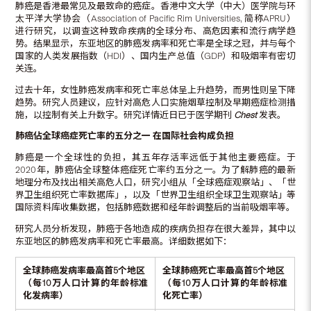
肺癌是香港最常见及最致命的癌症。香港中文大学（中大）医学院与环
太平洋大学协会（Association of Pacific Rim Universities, 简称APRU）
进行研究，以调查这种致命疾病的全球分布、高危因素和流行病学趋
势。结果显示，东亚地区的肺癌发病率和死亡率是全球之冠，并与每个
国家的人类发展指数（HDI）、国内生产总值（GDP）和吸烟率有密切
关连。
过去十年，女性肺癌发病率和死亡率总体呈上升趋势，而男性则呈下降
趋势。研究人员建议，应针对高危人口实施烟草控制及早期癌症检测措
施，以控制有关上升数字。研究详情近日已于医学期刊
Chest
发表。
肺癌佔全球癌症死亡率的五分之一
在国际社会构成负担
肺癌是一个全球性的负担，其五年存活率远低于其他主要癌症。于
2020年，肺癌佔全球整体癌症死亡率约五分之一。为了解肺癌的最新
地理分布及找出相关高危人口，研究小组从「全球癌症观察站」、「世
界卫生组织死亡率数据库」，以及「世界卫生组织全球卫生观察站」等
国际资料库收集数据，包括肺癌数据和经年龄调整后的当前吸烟率等。
研究人员分析发现，肺癌于各地造成的疾病负担存在很大差异，其中以
东亚地区的肺癌发病率和死亡率最高。详细数据如下：
全球肺癌发病率最高首
5
个地区
全球肺癌死亡率最高首
5
个地区
（每
10
万人口计算的
年龄标准
（每
10
万人口计算的
年龄标准
化发病率）
化死亡率）