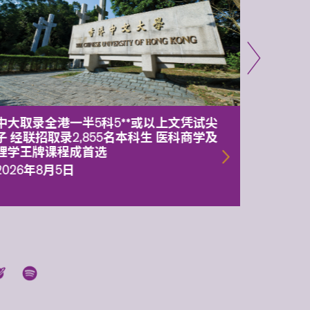
中大取录全港一半5科5**或以上文凭试尖
中大委
子 经联招取录2,855名本科生 医科商学及
理副校
理学王牌课程成首选
2026年
2026年8月5日