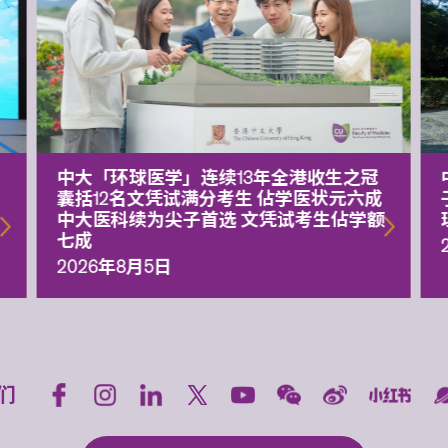
中大「环球医学」连续13年全港收生之冠
囊括12名文凭试满分考生 佔学医状元六成
中大医科续为尖子首选 文凭试考生佔学额
七成
2026年8月5日
们