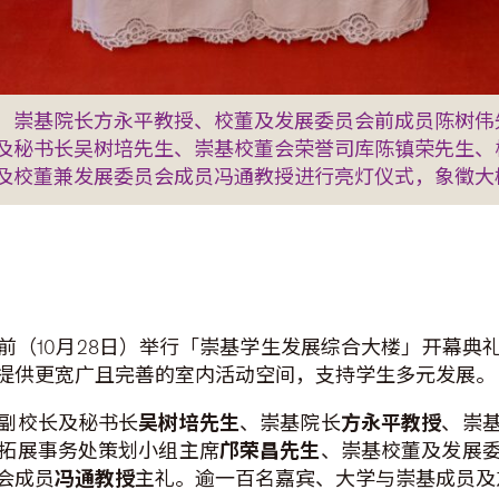
）崇基院长方永平教授、校董及发展委员会前成员陈树伟
及秘书长吴树培先生、崇基校董会荣誉司库陈镇荣先生、
及校董兼发展委员会成员冯通教授进行亮灯仪式，象徵大
前（10月28日）举行「崇基学生发展综合大楼」开幕典
提供更宽广且完善的室内活动空间，支持学生多元发展。
副校长及秘书长
吴树培先生
、崇基院长
方永平教授
、崇
拓展事务处策划小组主席
邝荣昌先生
、崇基校董及发展
会成员
冯通教授
主礼。逾一百名嘉宾、大学与崇基成员及