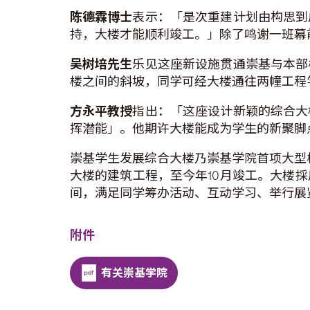
陈德霖博士
表示：「是次重建计划由构思到
持，大楼才能顺利竣工。」除了鸣谢一班幕
吴树培先生
乐见这座新设施贯通崇基与本部
楼之间的斜坡，同学可经大楼通往两幢工程
方永平教授
指出：「这座设计新颖的综合大
挥潜能」。他期许大楼能成为学生的新聚脚
崇基学生发展综合大楼乃崇基学院首项大型校
大楼的建筑工程，至今年10月竣工。大楼
间，满足同学筹办活动、互动学习、举行展
附件
有关崇基学院