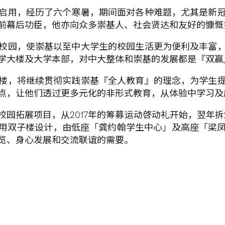
启用，经历了六个寒暑，期间面对各种难题，尤其是新
前幕后功臣，他亦向众多崇基人、社会贤达和友好的慷慨
校园，使崇基以至中大学生的校园生活更为便利及丰富
学大楼及大学本部，对中大整体和崇基的发展都是『双赢
楼，将继续贯彻实践崇基『全人教育』的理念，为学生
点，让他们透过更多元化的非形式教育，从体验中学习及
园拓展项目，从2017年的筹募运动啓动礼开始，翌年拆卸两
採用双子楼设计，由低座「龚约翰学生中心」及高座「梁
览、身心发展和交流联谊的需要。