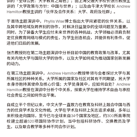
讲的「全球公民：大学教育之角色」；由上海交通大学校长张杰教授主
讲的「大学政策与方针：中国与世界」；以及由牛津大学校长 Andrew
Hamilton教授主讲的「伙伴及合作关系：大学、政府及社群」。
于首场主题演讲中，Phyllis Wise博士指出大学间紧密的伙伴关系，以
及其中跨地域及跨界别的协作，对解决日益复杂的全球问题至为重要。
同时，为了装备大学生应付未来世界的各种挑战，大学领袖必须肩负制
定优良教育网络与模式的责任，为学生创造机会，并提供有利条件，促
进他们日后的发展。
张杰教授则在第二场主题演讲中分析目前中国的教育政策与改革，尤其
有关内地大学与国际大学的协作，以及大学如何成为推动国家创新发展
的动力。
在第三场主题演讲中，Andrew Hamilton教授带领与会者探讨大学与其
所属社区的种种关系。大学所属的国家及社区对其有不同期望，另大学
本身亦抱持其使命及核心价值；大学处身其中，应如何自处？Andrew
Hamilton教授在演讲中分析个中关系，探索大学在维持学术自由与承担
社会责任之间如何作出平衡。
自成立半个世纪以来，中文大学一直致力在教育及科研上融合中国与西
方的优良学术及文化传统。大学在学术及科研上矢志追求卓越，多年以
来积极走向国际，至今已与全球来自34个国家及地区，约300所高等院
校建立超逾520项国际协作计划，当中包括科研协作、交换教员及学
生，以及联合教学等多种不同合作计划。