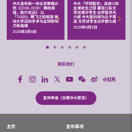
中大发布新一份五年策略计
中大「环球医学」连续13年
划《2026‒2030：腾跃新
全港收生之冠 囊括12名文
程，励行志远》 以
凭试满分考生 佔学医状元
「TIGER」腾飞之跃框架 推
六成 中大医科续为尖子首
动大学迈向学术与全球影响
选 文凭试考生佔学额七成
力新高峰
2026年8月5日
2026年8月6日
联系我们
宣传申请（仅限中大职员）
主页
宣布事项