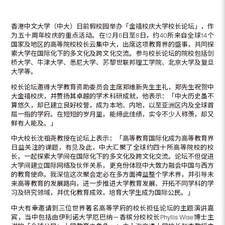
香港中文大学（中大）日前假校园举办「金禧校庆大学校长论坛」，作
为五十周年校庆的重点活动。在12月6日至8日，约40所来自全球14个
国家及地区的高等院校校长云集中大，出席这项教育界的盛事，共同探
索大学在国际化下的多文化及跨文化交流。参与校长论坛的院校包括剑
桥大学、牛津大学、悉尼大学、苏黎世联邦理工学院、北京大学及复旦
大学等。
校长论坛邀得大学教育资助委员会主席郑维新先生主礼，郑先生祝贺中
大金禧校庆，并赞扬其卓越的学术科研成就，他表示：「中大历史虽不
算悠久，却已建立良好校誉，成为本地、内地，以至亚洲区内及全球首
屈一指的学府。在短短的岁月里，能缔此佳绩，实令不少人称羡，却又
鲜有人能及。」
中大校长沈祖尧教授在论坛上表示：「高等教育国际化成为高等教育界
日益关注的课题，有见及此，中大汇聚了全球约四十所高等院校的校
长，一起探索大学间在国际化下的多文化及跨文化交流。论坛不但促进
大学间建立国际网络及伙伴关系，更充份体现中大致力融会中国与西方
的教育使命。我深信这次聚会定必在多方面裨益整个学术界，并引导未
来高等教育的发展路向，进一步推进大学教育发展、开拓不同学科的学
习及研究领域，并优化教育成效，培育大学生成为国际公民。」
中大有幸邀请到三位世界著名高等学府的校长担任论坛的主题演讲嘉
宾，当中包括由伊利诺大学厄巴纳－香槟分校校长Phyllis Wise博士主